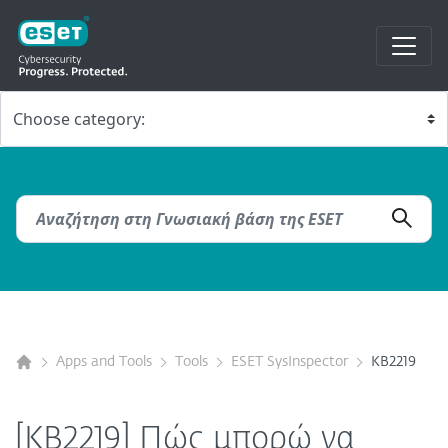
Apps and Tools
Tools
ESET SysInspector
KB2219
[KB2219] Πώς μπορώ να