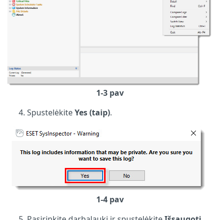
1-3 pav
Spustelėkite
Yes (taip)
.
1-4 pav
Pasirinkite darbalaukį ir spustelėkite
Išsaugoti
,