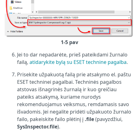
1-5 pav
Jei to dar nepadarėte, prieš pateikdami žurnalo
failą,
atidarykite bylą su ESET technine pagalba
.
Prisekite užpakuotą failą prie atsakymo el. paštu
ESET techninei pagalbai. Techninės pagalbos
atstovas išnagrinės žurnalą ir kuo greičiau
pateiks atsakymą, kuriame nurodys
rekomenduojamus veiksmus, remdamasis savo
išvadomis. Jei negalite pridėti užpakuoto žurnalo
failo, pakeiskite failo plėtinį į
.file
(pavyzdžiui,
SysInspector.file
).