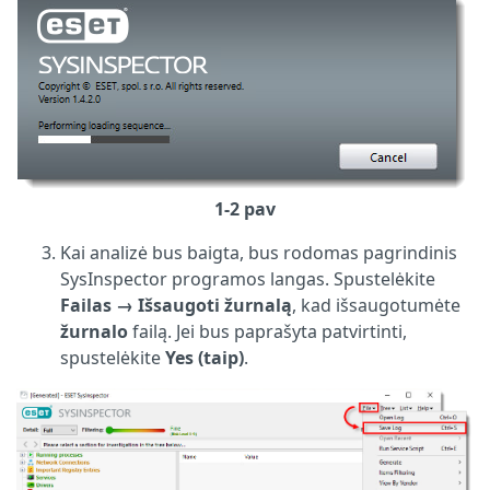
1-2 pav
Kai analizė bus baigta, bus rodomas pagrindinis
SysInspector programos langas. Spustelėkite
Failas
→
Išsaugoti žurnalą
, kad išsaugotumėte
žurnalo
failą. Jei bus paprašyta patvirtinti,
spustelėkite
Yes (taip)
.