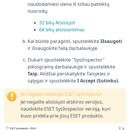
naudodamiesi viena iš toliau pateiktų
nuorodų:
32 bitų Atsisiųsti
64 bitų atsisiuntimas
Kai būsite paraginti, spustelėkite
Išsaugoti
ir išsaugokite failą darbalaukyje.
Dukart spustelėkite "SysInspector"
piktogramą darbalaukyje ir spustelėkite
Taip.
Atidžiai perskaitykite Taisykles ir
sąlygas ir spustelėkite
I Accept (Sutinku)
.
Jei negalite atsisiųsti ESET SysInspector
Jei negalite atsisiųsti atskiros versijos,
naudokite ESET SysInspector versiją, kuri
buvo pridėta prie jūsų ESET produkto.