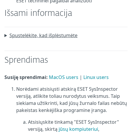
ESET techninei pagalbai analizuoti
Išsami informacija
Spustelėkite, kad išplėstumėte
Sprendimas
Susiję sprendimai:
MacOS users
|
Linux users
Norėdami atsisiųsti atskirą ESET SysInspector
versiją, atlikite toliau nurodytus veiksmus. Taip
siekiama užtikrinti, kad jūsų žurnalo failas nebūtų
pakeistas kenkėjiška programine įranga.
Atsisiųskite tinkamą "ESET SysInspector"
versiją, skirtą
jūsų kompiuteriui
,