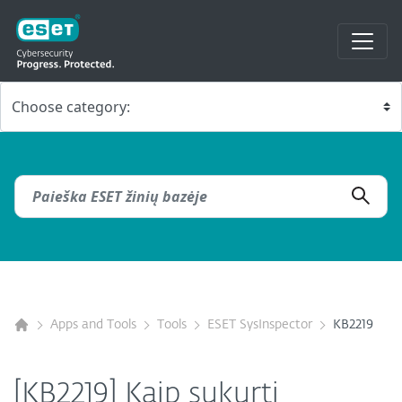
Apps and Tools
Tools
ESET SysInspector
KB2219
[KB2219] Kaip sukurti