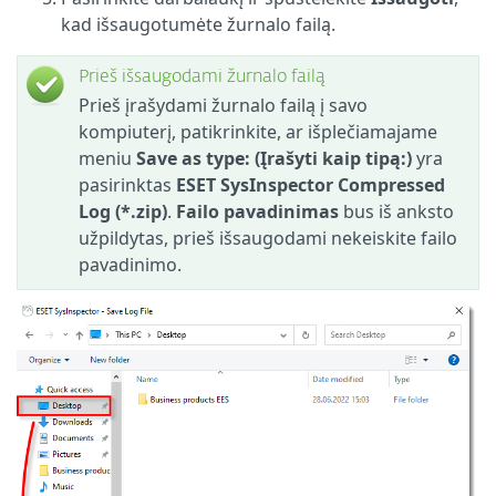
kad išsaugotumėte žurnalo failą.
Prieš išsaugodami žurnalo failą
Prieš įrašydami žurnalo failą į savo
kompiuterį, patikrinkite, ar išplečiamajame
meniu
Save as type: (Įrašyti kaip tipą:)
yra
pasirinktas
ESET SysInspector Compressed
Log (*.zip)
.
Failo pavadinimas
bus iš anksto
užpildytas, prieš išsaugodami nekeiskite failo
pavadinimo.