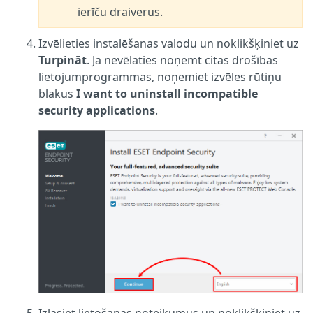
ierīču draiverus.
Izvēlieties instalēšanas valodu un noklikšķiniet uz
Turpināt
. Ja nevēlaties noņemt citas drošības
lietojumprogrammas, noņemiet izvēles rūtiņu
blakus
I want to uninstall incompatible
security applications
.
Izlasiet lietošanas noteikumus un noklikšķiniet uz