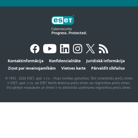
Kontaktinformācija
Konfidencialitāte
Juridiskā informācija
Ziņot par ievainojamībām
Vietnes karte
Pārvaldīt sīkfailus
© 1992 - 2026 ESET, spol. s r.o. - Visas tiesības paturētas. Šeit izmantotās preču zīmes
ir ESET, spol. s r.o. vai ESET North America preču zīmes vai reģistrētas preču zīmes.
Visi pārējie nosaukumi un zīmoli ir to atbilstošo uzņēmumu reģistrētas preču zīmes.