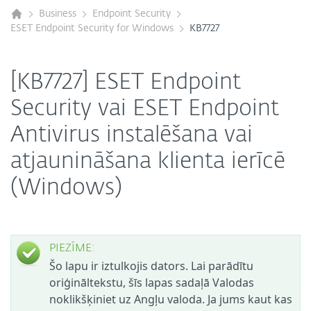
Business
Endpoint Security
ESET Endpoint Security for Windows
KB7727
[KB7727] ESET Endpoint
Security vai ESET Endpoint
Antivirus instalēšana vai
atjaunināšana klienta ierīcē
(Windows)
PIEZĪME:
Šo lapu ir iztulkojis dators. Lai parādītu
oriģināltekstu, šīs lapas sadaļā Valodas
noklikšķiniet uz Angļu valoda. Ja jums kaut kas