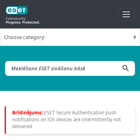
Brīdinājums:
ESET Secure Authentication push
notifications on iOS devices are intermittently not
delivered