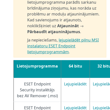
lietojumprogramma parādīs sarkanu
brīdinājuma ziņojumu, kas norāda uz
problēmu ar moduļu atjauninājumiem.
Kad savienojums ir atjaunots,
noklikšķiniet uz
Atjaunināt
→
Pārbaudīt atjauninājumus
.
Ja nepieciešams,
lejupielādēt pilnu MSI
instalatoru ESET Endpoint
lietojumprogrammām
.
Lietojumprogramma
64 bitu
32 bit
ESET Endpoint
Lejupielādēt
Lejupielā
Security instalētājs
bez AV Remover (.msi)
ESET Endpoint
Lejupielādēt
Lejupielā