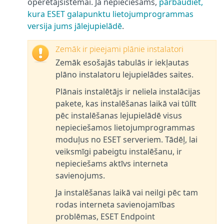
operētājsistēmai. Ja nepieciešams,
pārbaudiet,
kura ESET galapunktu lietojumprogrammas
versija jums jālejupielādē
.
Zemāk ir pieejami plānie instalatori
Zemāk esošajās tabulās ir iekļautas
plāno instalatoru lejupielādes saites.
Plānais instalētājs ir neliela instalācijas
pakete, kas instalēšanas laikā vai tūlīt
pēc instalēšanas lejupielādē visus
nepieciešamos lietojumprogrammas
moduļus no ESET serveriem. Tādēļ, lai
veiksmīgi pabeigtu instalēšanu, ir
nepieciešams aktīvs interneta
savienojums.
Ja instalēšanas laikā vai neilgi pēc tam
rodas interneta savienojamības
problēmas, ESET Endpoint