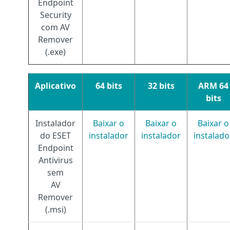
Endpoint
Security
com AV
Remover
(.exe)
Aplicativo
64 bits
32 bits
ARM 64
bits
Instalador
Baixar o
Baixar o
Baixar o
do ESET
instalador
instalador
instalado
Endpoint
Antivirus
sem
AV
Remover
(.msi)