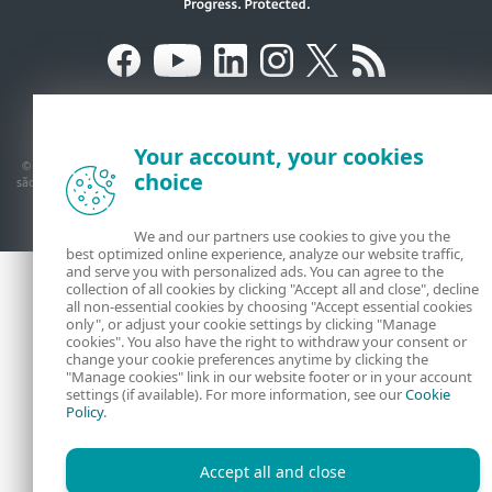
Contato
Política de privacidade
Avisos jurídicos
Mapa do site
Código de Ética
Gerenciar cookies
Your account, your cookies
© 1992–2026 ESET, spol. s r.o. – Todos os direitos reservados. As marcas aqui usadas
choice
são marcas registradas da ESET, spol. s r.o. ou ESET América do Norte. Todos os outros
nomes e marcas são marcas registradas de suas respectivas empresas.
We and our partners use cookies to give you the
best optimized online experience, analyze our website traffic,
and serve you with personalized ads. You can agree to the
collection of all cookies by clicking "Accept all and close", decline
all non-essential cookies by choosing "Accept essential cookies
only", or adjust your cookie settings by clicking "Manage
cookies". You also have the right to withdraw your consent or
change your cookie preferences anytime by clicking the
"Manage cookies" link in our website footer or in your account
settings (if available). For more information, see our
Cookie
Policy
.
Accept all and close