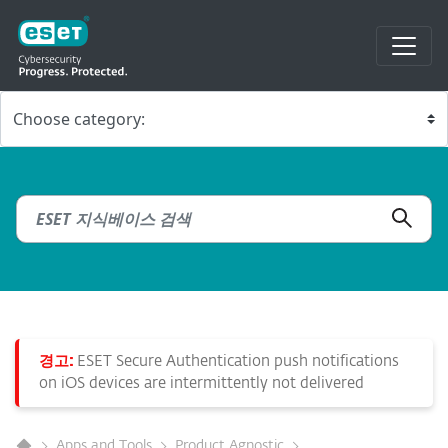
경고:
ESET Secure Authentication push notifications
on iOS devices are intermittently not delivered
Apps and Tools
Product Agnostic