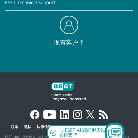
ESET Technical Support
现有客户？
联系
隐私
法律信息
报告的漏洞
网站地图
管理 Cookie
与 ESET AI 顾问聊天以
获得支持
ESET, spol。版权所有。其中使用的商标为ESET、spol的商标或注册商标。s r.o.或ESET北美。