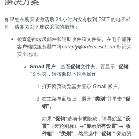
解决方案
如果您在购买或激活后 24 小时内没有收到 ESET 的电子邮
件，请参阅以下建议采取的措施：
检查您的垃圾邮件和辅助收件箱文件夹。在电子邮件
客户端或服务器中将
noreply@orders.eset.com
标记为
安全地址。
Gmail 用户
：查看
促销
文件夹。要显示 "
促销
"
文件夹，请按照以下说明操作：
打开网页浏览器并登录 Gmail 帐户。
在主菜单面板上，展开 "
类别
"并单击 "
促
销"。
如果 "
促销
"选项卡被隐藏，请导航至 "
设
置"
（齿轮图标）→"
显示所有设置"→
"
收
件箱
"→"
类别
"，然后选中 "
促销 "
旁边的