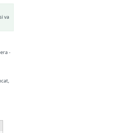
si va
era -
mcat,