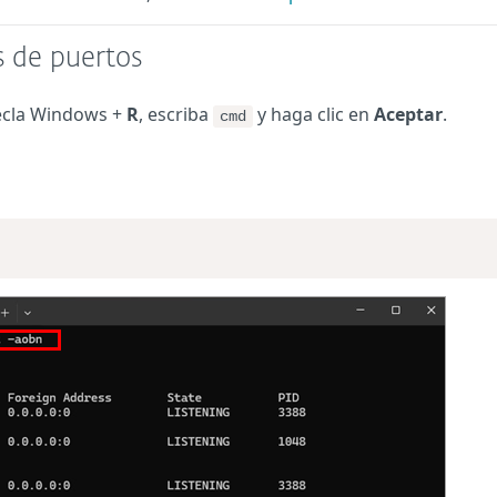
s de puertos
tecla Windows +
R
, escriba
y haga clic en
Aceptar
.
cmd