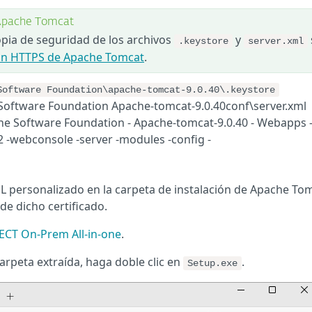
 Apache Tomcat
opia de seguridad de los archivos
y
.keystore
server.xml
ión HTTPS de Apache Tomcat
.
Software Foundation\apache-tomcat-9.0.40\.keystore
Software Foundation Apache-tomcat-9.0.40conf\server.xml
e Software Foundation - Apache-tomcat-9.0.40 - Webapps -
g2 -webconsole -server -modules -config -
SSL personalizado en la carpeta de instalación de Apache To
e dicho certificado.
TECT On-Prem All-in-one
.
carpeta extraída, haga doble clic en
.
Setup.exe