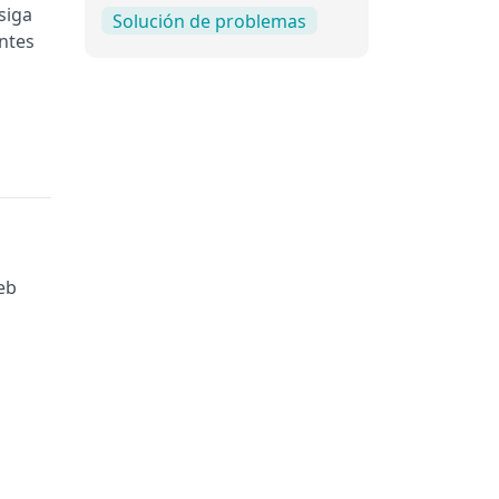
siga
Solución de problemas
entes
eb