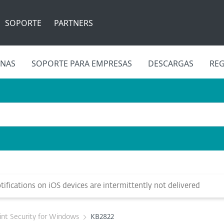
SOPORTE
PARTNERS
INAS
SOPORTE PARA EMPRESAS
DESCARGAS
REG
ifications on iOS devices are intermittently not delivered
nt Security for Windows
KB2822