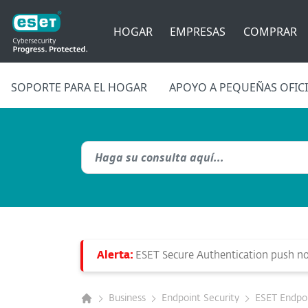
HOGAR
EMPRESAS
COMPRAR
SOPORTE PARA EL HOGAR
APOYO A PEQUEÑAS OFIC
Alerta:
ESET Secure Authentication push not
Business
Endpoint Security
ESET Endpoi