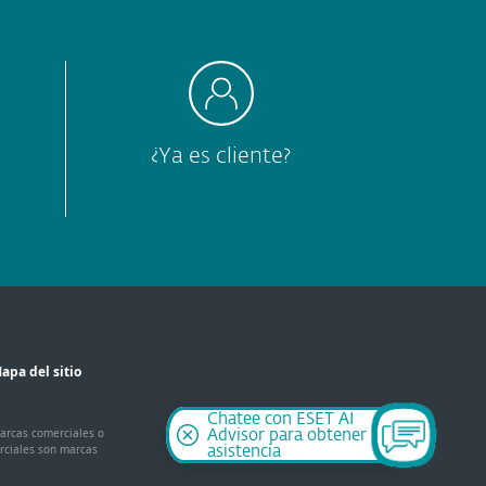
¿Ya es cliente?
apa del sitio
Chatee con ESET AI
marcas comerciales o
Advisor para obtener
rciales son marcas
asistencia