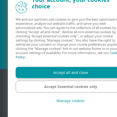
choice
We and our partners use cookies to give you the best optimized 
experience, analyze our website traffic, and serve you with
personalized ads. You can agree to the collection of all cookies by
clicking "Accept all and close", decline all non-essential cookies by
choosing "Accept essential cookies only", or adjust your cookie
Ayuda online
Foros de ESE
settings by clicking "Manage cookies". You also have the right to
withdraw your consent or change your cookie preferences anyti
clicking the "Manage cookies" link in our website footer or in you
account settings (if available). For more information, see our
Cook
Policy
.
Accept all and close
Accept Essential cookies only
Código de ética
Manage cookies
© 1992–2026 ESET, s
marcas comerciale