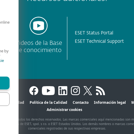
online
ESET Status Portal
ESET Technical Support
T
Videos de la Base
de conocimiento
me by
r
ie
Privacidad
Política de la Calidad
Contacto
Información legal
M
Administrar cookies
pol. s r.o. - Todos los derechos reservados. Las marcas comerciales aquí mencionadas son 
s registradas de ESET, spol. s r.o. o ESET Estados Unidos. Los demás nombres o marcas come
comerciales registradas de sus respectivas empresas.