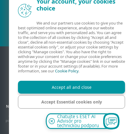
Your account, your cookies
choice
Stávající zákazník?
We and our partners use cookies to give you the
best optimized online experience, analyze our website
traffic, and serve you with personalized ads. You can agree
to the collection of all cookies by clicking "Accept all and
close", decline all non-essential cookies by choosing "Accept
essential cookies only", or adjust your cookie settings by
clicking "Manage cookies". You also have the right to
withdraw your consent or change your cookie preferences
anytime by clicking the "Manage cookies" link in our website
footer or in your account settings (if available). For more
information, see our
Cookie Policy
.
Accept all and close
Kontakt
Ochrana osobních údajů
Právní informace
Accept Essential cookies only
Nahlášení zranitelností
Mapa stránek
Správa souborů cookie
Manage cookies
© 1992 - 2026 ESET, spol. s r.o. - Všechna práva vyhrazena. Ochranné známky zde
Chatujte s ESET AI
použité jsou ochranné známky nebo registrované ochranné známky společnosti ESET,
Advisor pro
spol. s r.o. nebo ESET North America. Všechny ostatní názvy a značky jsou
technickou podporu
registrovanými ochrannými známkami příslušných společností.