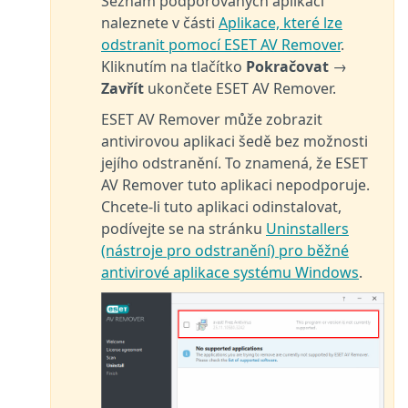
Seznam podporovaných aplikací
naleznete v části
Aplikace, které lze
odstranit pomocí ESET AV Remover
.
Kliknutím na tlačítko
Pokračovat
→
Zavřít
ukončete ESET AV Remover.
ESET AV Remover může zobrazit
antivirovou aplikaci šedě bez možnosti
jejího odstranění. To znamená, že ESET
AV Remover tuto aplikaci nepodporuje.
Chcete-li tuto aplikaci odinstalovat,
podívejte se na stránku
Uninstallers
(nástroje pro odstranění) pro běžné
antivirové aplikace systému Windows
.