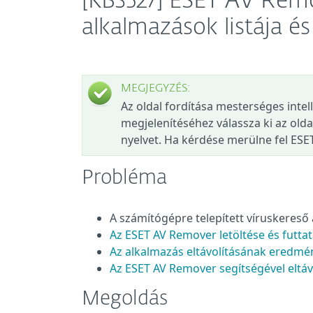
[KB3527] ESET AV Remo
alkalmazások listája és
MEGJEGYZÉS:
Az oldal fordítása mesterséges intel
megjelenítéséhez válassza ki az olda
nyelvet. Ha kérdése merülne fel ESE
Probléma
A számítógépre telepített víruskereső 
Az ESET AV Remover letöltése és futta
Az alkalmazás eltávolításának eredmé
Az ESET AV Remover segítségével eltá
Megoldás