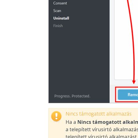
Nincs támogatott alkalmazás
Ha a
Nincs támogatott alkal
a telepített vírusirtó alkalmazá
telepített vírusirtó alkalmazá