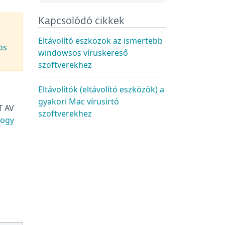
Kapcsolódó cikkek
Eltávolító eszközök az ismertebb
os
windowsos víruskereső
szoftverekhez
Eltávolítók (eltávolító eszközök) a
gyakori Mac vírusirtó
T AV
szoftverekhez
hogy