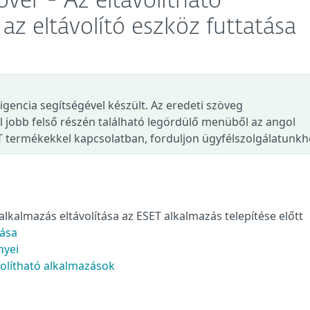
ver - Az eltávolítható
 az eltávolító eszköz futtatása
ligencia segítségével készült. Az eredeti szöveg
l jobb felső részén található legördülő menüből az angol
T termékekkel kapcsolatban, forduljon ügyfélszolgálatunkh
alkalmazás eltávolítása az ESET alkalmazás telepítése előtt
tása
nyei
volítható alkalmazások