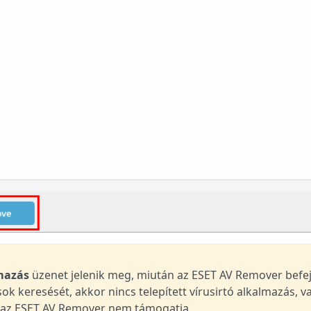
mazás
üzenet jelenik meg, miután az ESET AV Remover befe
sok keresését, akkor nincs telepített vírusirtó alkalmazás, v
st az ESET AV Remover nem támogatja.