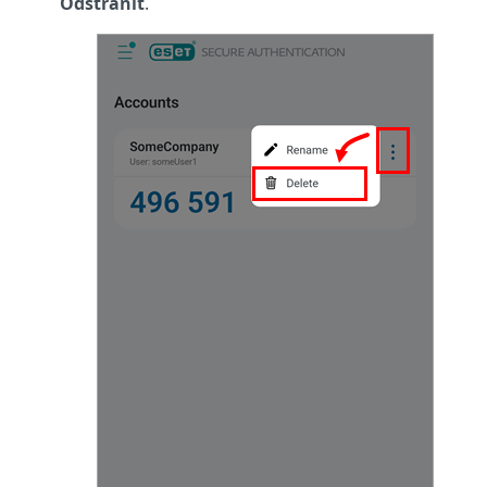
Odstranit
.