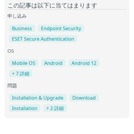
この記事は以下に当てはまります
申し込み
Business
Endpoint Security
ESET Secure Authentication
OS
Mobile OS
Android
Android 12
+ 7 詳細
問題
Installation & Upgrade
Download
Installation
+ 2 詳細