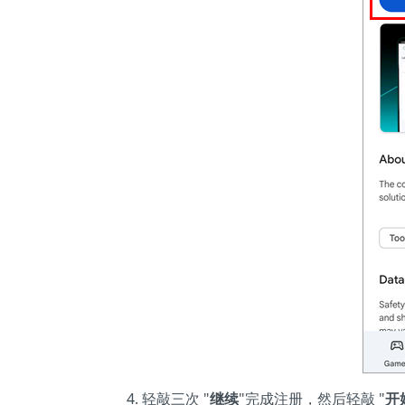
轻敲三次 "
继续
"完成注册，然后轻敲 "
开