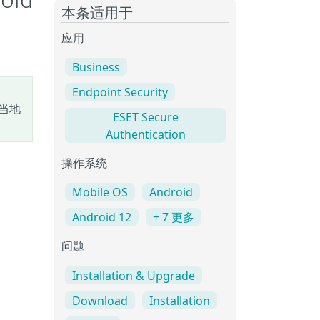
oid
本条适用于
应用
Business
Endpoint Security
当地
ESET Secure
Authentication
操作系统
Mobile OS
Android
Android 12
+ 7 更多
问题
Installation & Upgrade
Download
Installation