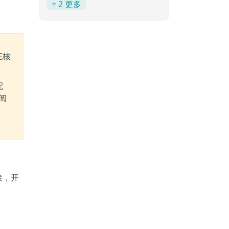
+ 2 更多
证核
配
参阅
链接，开