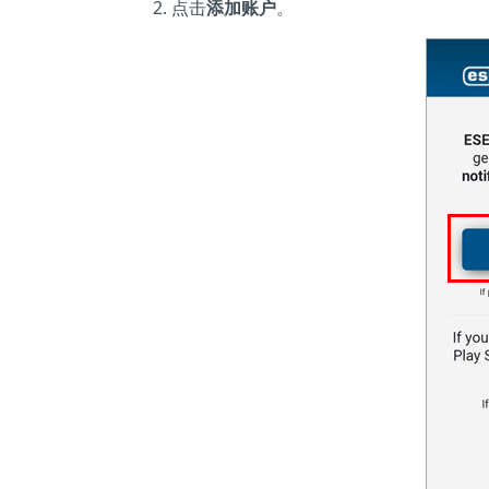
点击
添加账户
。