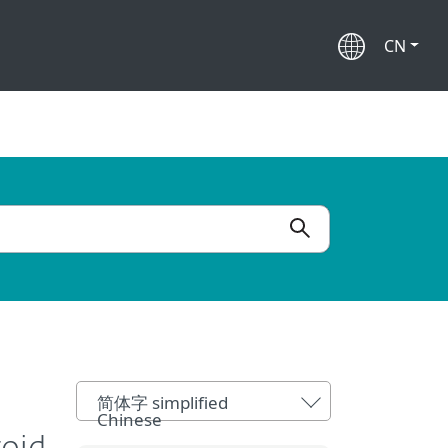
CN
简体字 simplified
Chinese