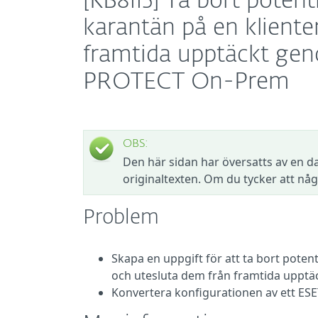
[KB8115] Ta bort poten
karantän på en kliente
framtida upptäckt ge
PROTECT On-Prem
OBS:
Den här sidan har översatts av en da
originaltexten. Om du tycker att någ
Problem
Skapa en uppgift för att ta bort pote
och utesluta dem från framtida upptä
Konvertera konfigurationen av ett ESET