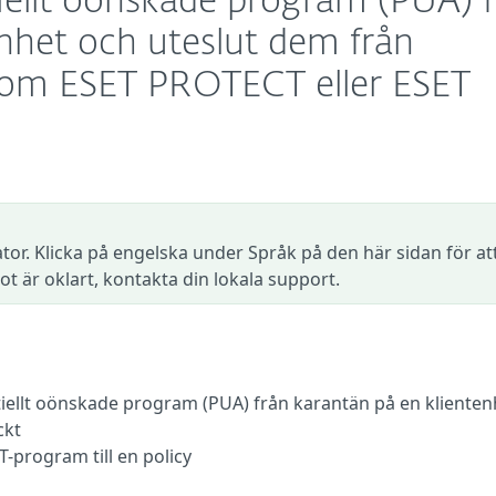
tiellt oönskade program (PUA) 
nhet och uteslut dem från
nom ESET PROTECT eller ESET
tor. Klicka på engelska under Språk på den här sidan för at
ot är oklart, kontakta din lokala support.
ntiellt oönskade program (PUA) från karantän på en klienten
ckt
-program till en policy