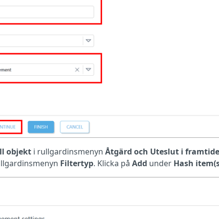
ll objekt
i rullgardinsmenyn
Åtgärd
och Uteslut i framtid
rullgardinsmenyn
Filtertyp
. Klicka på
Add
under
Hash item(s