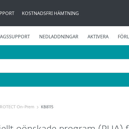
PPORT
KOSTNADSFRI HÄMTNING
TAGSSUPPORT
NEDLADDNINGAR
AKTIVERA
FÖR
PROTECT On-Prem
KB8115