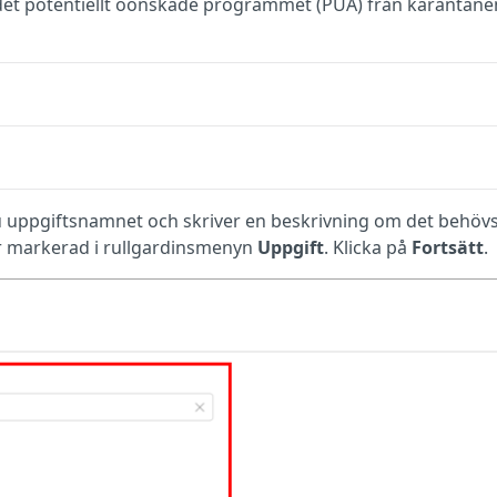
t det potentiellt oönskade programmet (PUA) från karantän
 uppgiftsnamnet och skriver en beskrivning om det behövs
 markerad i rullgardinsmenyn
Uppgift
. Klicka på
Fortsätt
.