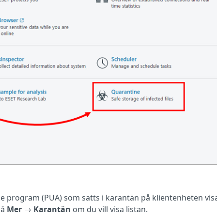
de program (PUA) som satts i karantän på klientenheten visa
på
Mer
→
Karantän
om du vill visa listan.