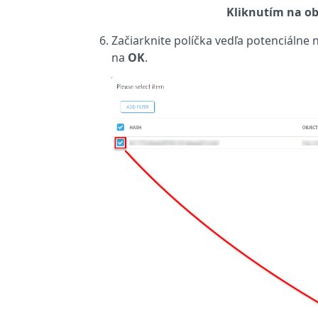
Kliknutím na ob
Začiarknite políčka vedľa potenciálne n
na
OK
.