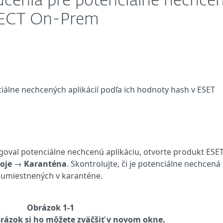
lúčenia pre potenciálne nechce
OTECT On-Prem
ciálne nechcených aplikácií podľa ich hodnoty hash v ESET
egoval potenciálne nechcenú aplikáciu, otvorte produkt ESE
oje
→
Karanténa
. Skontrolujte, či je potenciálne nechcená
 umiestnených v karanténe.
Obrázok 1-1
rázok si ho môžete zväčšiť v novom okne.