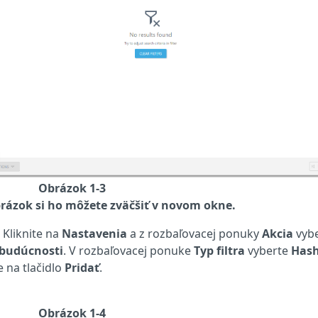
Obrázok 1-3
rázok si ho môžete zväčšiť v novom okne.
 Kliknite na
Nastavenia
a z rozbaľovacej ponuky
Akcia
vybe
 budúcnosti
. V rozbaľovacej ponuke
Typ filtra
vyberte
Has
e na tlačidlo
Pridať
.
Obrázok 1-4