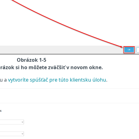
Obrázok 1-5
rázok si ho môžete zväčšiť v novom okne.
hu a
vytvoríte spúšťač pre túto klientsku úlohu
.