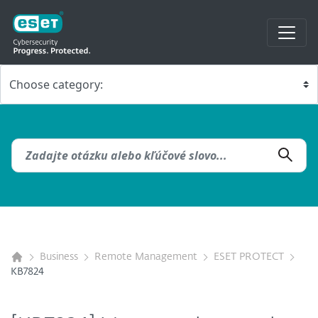
Business
Remote Management
ESET PROTECT
KB7824