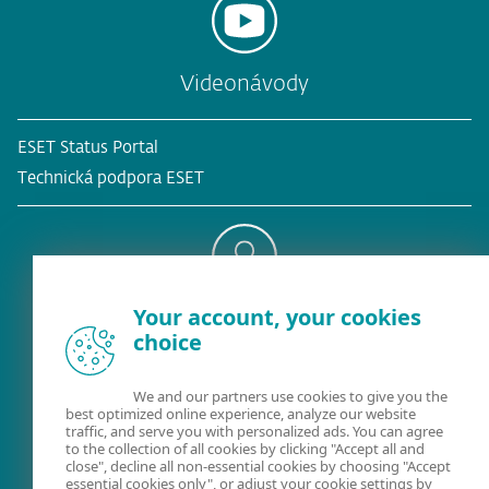
Videonávody
ESET Status Portal
Technická podpora ESET
Your account, your cookies
Existujúci zákazník?
choice
We and our partners use cookies to give you the
best optimized online experience, analyze our website
Kontaktujte nás
traffic, and serve you with personalized ads. You can agree
to the collection of all cookies by clicking "Accept all and
02/322 44 444
(pracovné dni 8:00 - 18:30)
close", decline all non-essential cookies by choosing "Accept
essential cookies only", or adjust your cookie settings by