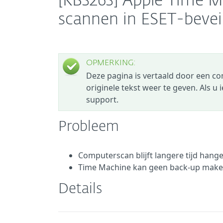
[KB3263] Apple Time M
scannen in ESET-beve
OPMERKING:
Deze pagina is vertaald door een c
originele tekst weer te geven. Als u
support.
Probleem
Computerscan blijft langere tijd hange
Time Machine kan geen back-up mak
Details