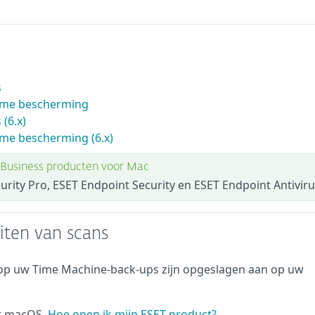
s
time bescherming
(6.x)
ime bescherming (6.x)
 Business producten voor Mac
urity Pro, ESET Endpoint Security en ESET Endpoint Antiviru
iten van scans
arop uw Time Machine-back-ups zijn opgeslagen aan op uw
or macOS.
Hoe open ik mijn ESET product?