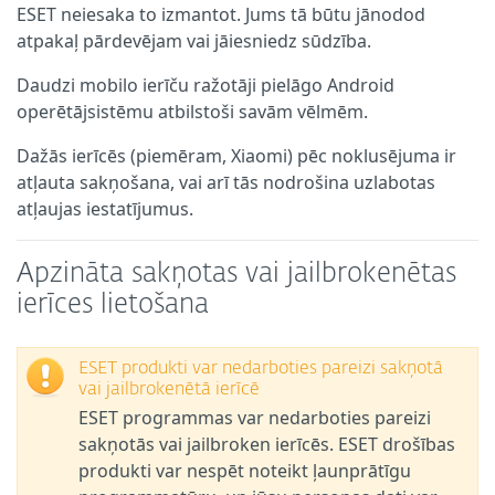
ESET neiesaka to izmantot. Jums tā būtu jānodod
atpakaļ pārdevējam vai jāiesniedz sūdzība.
Daudzi mobilo ierīču ražotāji pielāgo Android
operētājsistēmu atbilstoši savām vēlmēm.
Dažās ierīcēs (piemēram, Xiaomi) pēc noklusējuma ir
atļauta sakņošana, vai arī tās nodrošina uzlabotas
atļaujas iestatījumus.
Apzināta sakņotas vai jailbrokenētas
ierīces lietošana
ESET produkti var nedarboties pareizi sakņotā
vai jailbrokenētā ierīcē
ESET programmas var nedarboties pareizi
sakņotās vai jailbroken ierīcēs. ESET drošības
produkti var nespēt noteikt ļaunprātīgu