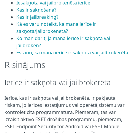
Iesakņota vai jailbrokenēta ierīce
Kas ir sakņošana?
Kas ir jailbreaking?
Kā es varu noteikt, ka mana ierīce ir
sakņota/jailbrokenēta?
Ko man darīt, ja mana ierīce ir sakņota vai
jailbroken?
Es zinu, ka mana ierīce ir sakņota vai jailbrokerēta
Risinājums
Ierīce ir sakņota vai jailbrokerēta
Ierīce, kas ir sakņota vai jailbrokenēta, ir pakļauta
riskam, jo ierīces iestatījumus vai operētājsistēmu var
kontrolēt cita programmatūra. Piemēram, tas var
izraisīt aktīvo ESET drošības programmu, piemēram,
ESET Endpoint Security for Android vai ESET Mobile