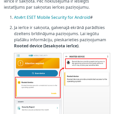
ierīce ir sakņota. Pēc noklusējuma ir ieslēgts
iestatījums par sakņotas ierīces paziņojumu.
Atvērt ESET Mobile Security for Android
#
Ja ierīce ir sakņota, galvenajā ekrānā parādīsies
dzeltens brīdinājuma paziņojums. Lai iegūtu
plašāku informāciju, pieskarieties paziņojumam
Rooted device (Iesakņota ierīce)
.