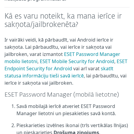
Kā es varu noteikt, ka mana ierīce ir
sakņota/jailbrokenēta?
Ir vairāki veidi, kā pārbaudīt, vai Android ierīce ir
sakņota. Lai pārbaudītu, vai ierīce ir sakņota vai
jailbroken, varat izmantot
ESET Password Manager
mobilo lietotni
,
ESET Mobile Security for Android
,
ESET
Endpoint Security for Android
vai arī varat
skatīt
statusa informāciju tieši savā ierīcē
, lai pārbaudītu, vai
ierīce ir sakņota vai jailbroken.
ESET Password Manager (mobilā lietotne)
Savā mobilajā ierīcē atveriet ESET Password
Manager lietotni un piesakieties savā kontā.
Pieskarieties izvēlnes ikonai (trīs vertikālas līnijas)
un pieskarieties
Drošuma ziņojums
.