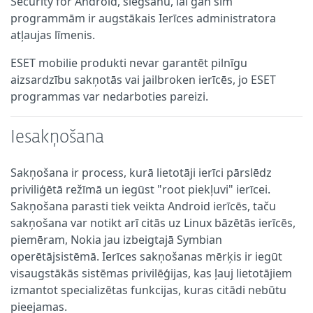
Security for Android, slēgšanu, lai gan šīm
programmām ir augstākais Ierīces administratora
atļaujas līmenis.
ESET mobilie produkti nevar garantēt pilnīgu
aizsardzību sakņotās vai jailbroken ierīcēs, jo ESET
programmas var nedarboties pareizi.
Iesakņošana
Sakņošana ir process, kurā lietotāji ierīci pārslēdz
priviliģētā režīmā un iegūst "root piekļuvi" ierīcei.
Sakņošana parasti tiek veikta Android ierīcēs, taču
sakņošana var notikt arī citās uz Linux bāzētās ierīcēs,
piemēram, Nokia jau izbeigtajā Symbian
operētājsistēmā. Ierīces sakņošanas mērķis ir iegūt
visaugstākās sistēmas privilēģijas, kas ļauj lietotājiem
izmantot specializētas funkcijas, kuras citādi nebūtu
pieejamas.