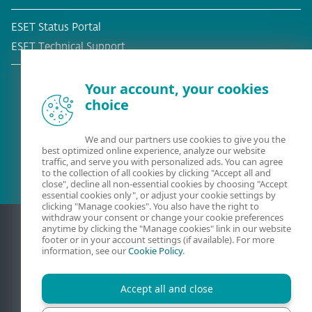
ESET Status Portal
ESET Technical Support
Your account, your cookies
choice
Esošais klients?
We and our partners use cookies to give you the
best optimized online experience, analyze our website
traffic, and serve you with personalized ads. You can agree
to the collection of all cookies by clicking "Accept all and
close", decline all non-essential cookies by choosing "Accept
essential cookies only", or adjust your cookie settings by
clicking "Manage cookies". You also have the right to
withdraw your consent or change your cookie preferences
anytime by clicking the "Manage cookies" link in our website
footer or in your account settings (if available). For more
information, see our
Cookie Policy
.
Accept all and close