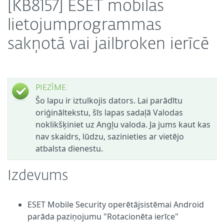
[KB8157] ESET mobilās
lietojumprogrammas
sakņotā vai jailbroken ierīcē
PIEZĪME:
Šo lapu ir iztulkojis dators. Lai parādītu
oriģināltekstu, šīs lapas sadaļā Valodas
noklikšķiniet uz Angļu valoda. Ja jums kaut kas
nav skaidrs, lūdzu, sazinieties ar vietējo
atbalsta dienestu.
Izdevums
ESET Mobile Security operētājsistēmai Android
parāda paziņojumu "Rotacionēta ierīce"