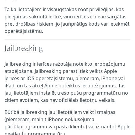
Tā kā lietotājiem ir visaugstākās root privilēģijas, kas
pieejamas sakņotā ierīcē, viņu ierīces ir neaizsargātas
pret drošības riskiem, jo ļaunprātīgs kods var ietekmēt
operētājsistēmu.
Jailbreaking
Jailbreaking ir ierīces ražotāja noteikto ierobežojumu
atspējošana. Jailbreaking parasti tiek veikts Apple
ierīcēs ar iOS operētājsistēmu, piemēram, iPhone vai
iPad, un tas atceļ Apple noteiktos ierobežojumus. Tas
ļauj lietotājiem instalēt trešo pušu programmatūru no
citiem avotiem, kas nav oficiālais lietotņu veikals.
Būtībā jailbreaking ļauj lietotājiem veikt izmaiņas
(piemēram, mainīt iPhone noklusējuma
pārlūkprogrammu vai pasta klientu) vai izmantot Apple
neatļautu programmatūru.