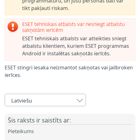
programmatūru, un jūsu personas dati var
tikt pakļauti riskam.
ESET tehniskais atbalsts var nesniegt atbalstu
sakņotām ierīcēm
ESET tehniskais atbalsts var atteikties sniegt
atbalstu klientiem, kuriem ESET programmas
Android ir instalētas sakņotās ierīcēs.
ESET stingri iesaka neizmantot sakņotas vai jailbroken
ierīces.
Latviešu
Šis raksts ir saistīts ar:
Pieteikums