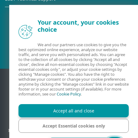
Your account, your cookies
choice
Olemassa oleva asiakas?
We and our partners use cookies to give you the
best optimized online experience, analyze our website
traffic, and serve you with personalized ads. You can agree
to the collection of all cookies by clicking "Accept all and
close", decline all non-essential cookies by choosing "Accept
essential cookies only", or adjust your cookie settings by
clicking "Manage cookies". You also have the right to
withdraw your consent or change your cookie preferences
anytime by clicking the "Manage cookies" link in our website
footer or in your account settings (if available). For more
information, see our
Cookie Policy
.
Accept all and close
Yhteydenotto
Privaatsus
Oikeudelliset tiedot
Accept Essential cookies only
Ilmoita haavoittuvuuksista
Sivukartta
Evästeiden hallinta