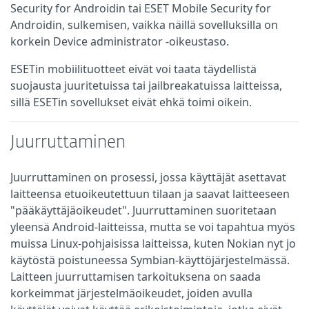
Security for Androidin tai ESET Mobile Security for
Androidin, sulkemisen, vaikka näillä sovelluksilla on
korkein Device administrator -oikeustaso.
ESETin mobiilituotteet eivät voi taata täydellistä
suojausta juuritetuissa tai jailbreakatuissa laitteissa,
sillä ESETin sovellukset eivät ehkä toimi oikein.
Juurruttaminen
Juurruttaminen on prosessi, jossa käyttäjät asettavat
laitteensa etuoikeutettuun tilaan ja saavat laitteeseen
"pääkäyttäjäoikeudet". Juurruttaminen suoritetaan
yleensä Android-laitteissa, mutta se voi tapahtua myös
muissa Linux-pohjaisissa laitteissa, kuten Nokian nyt jo
käytöstä poistuneessa Symbian-käyttöjärjestelmässä.
Laitteen juurruttamisen tarkoituksena on saada
korkeimmat järjestelmäoikeudet, joiden avulla