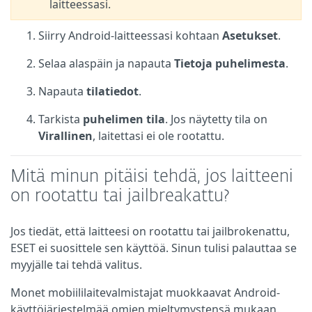
laitteessasi.
Siirry Android-laitteessasi kohtaan
Asetukset
.
Selaa alaspäin ja napauta
Tietoja puhelimesta
.
Napauta
tilatiedot
.
Tarkista
puhelimen tila
. Jos näytetty tila on
Virallinen
, laitettasi ei ole rootattu.
Mitä minun pitäisi tehdä, jos laitteeni
on rootattu tai jailbreakattu?
Jos tiedät, että laitteesi on rootattu tai jailbrokenattu,
ESET ei suosittele sen käyttöä. Sinun tulisi palauttaa se
myyjälle tai tehdä valitus.
Monet mobiililaitevalmistajat muokkaavat Android-
käyttöjärjestelmää omien mieltymystensä mukaan.