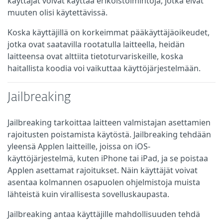
käyttäjät voivat käyttää erikoistoimintoja, jotka eivät
muuten olisi käytettävissä.
Koska käyttäjillä on korkeimmat pääkäyttäjäoikeudet,
jotka ovat saatavilla rootatulla laitteella, heidän
laitteensa ovat alttiita tietoturvariskeille, koska
haitallista koodia voi vaikuttaa käyttöjärjestelmään.
Jailbreaking
Jailbreaking tarkoittaa laitteen valmistajan asettamien
rajoitusten poistamista käytöstä. Jailbreaking tehdään
yleensä Applen laitteille, joissa on iOS-
käyttöjärjestelmä, kuten iPhone tai iPad, ja se poistaa
Applen asettamat rajoitukset. Näin käyttäjät voivat
asentaa kolmannen osapuolen ohjelmistoja muista
lähteistä kuin virallisesta sovelluskaupasta.
Jailbreaking antaa käyttäjille mahdollisuuden tehdä