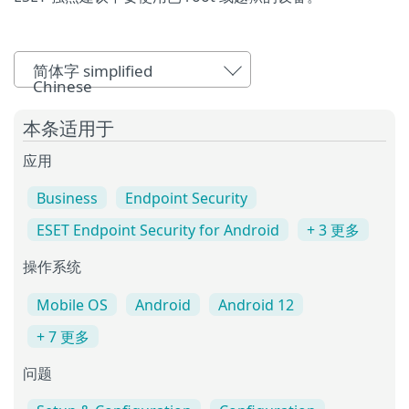
简体字 simplified
Chinese
本条适用于
应用
Business
Endpoint Security
ESET Endpoint Security for Android
+ 3 更多
操作系统
Mobile OS
Android
Android 12
+ 7 更多
问题