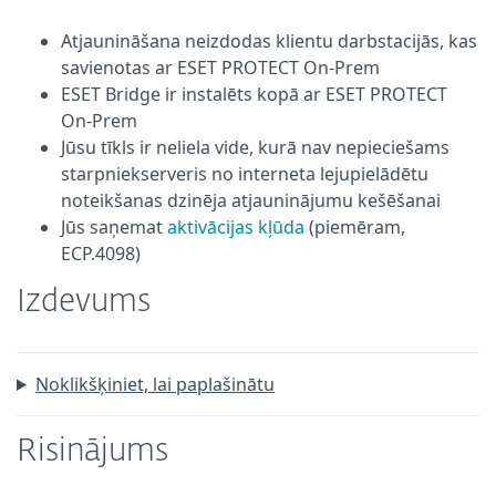
Atjaunināšana neizdodas klientu darbstacijās, kas
savienotas ar ESET PROTECT On-Prem
ESET Bridge ir instalēts kopā ar ESET PROTECT
On-Prem
Jūsu tīkls ir neliela vide, kurā nav nepieciešams
starpniekserveris no interneta lejupielādētu
noteikšanas dzinēja atjauninājumu kešēšanai
Jūs saņemat
aktivācijas kļūda
(piemēram,
ECP.4098)
Izdevums
Noklikšķiniet, lai paplašinātu
Risinājums