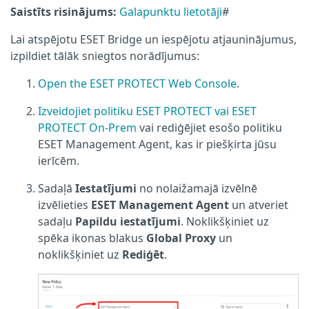
Saistīts risinājums:
Galapunktu lietotāji
#
Lai atspējotu ESET Bridge un iespējotu atjauninājumus,
izpildiet tālāk sniegtos norādījumus:
Open the ESET PROTECT Web Console
.
Izveidojiet politiku ESET PROTECT vai ESET
PROTECT On-Prem
vai rediģējiet esošo politiku
ESET Management Agent, kas ir piešķirta jūsu
ierīcēm.
Sadaļā
Iestatījumi
no nolaižamajā izvēlnē
izvēlieties
ESET Management Agent
un atveriet
sadaļu
Papildu iestatījumi
. Noklikšķiniet uz
spēka ikonas blakus
Global Proxy
un
noklikšķiniet uz
Rediģēt
.