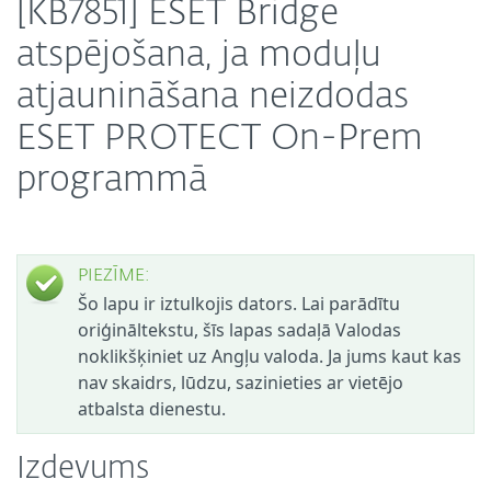
[KB7851] ESET Bridge
atspējošana, ja moduļu
atjaunināšana neizdodas
ESET PROTECT On-Prem
programmā
PIEZĪME:
Šo lapu ir iztulkojis dators. Lai parādītu
oriģināltekstu, šīs lapas sadaļā Valodas
noklikšķiniet uz Angļu valoda. Ja jums kaut kas
nav skaidrs, lūdzu, sazinieties ar vietējo
atbalsta dienestu.
Izdevums