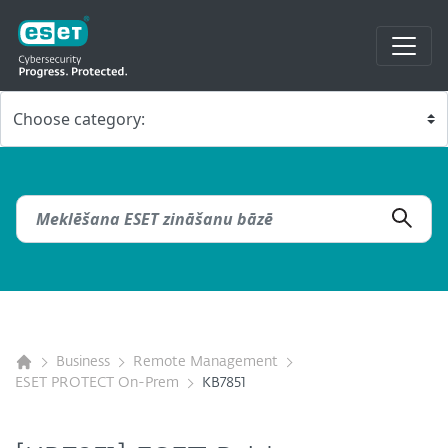
Business
Remote Management
ESET PROTECT On-Prem
KB7851