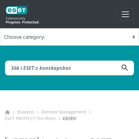
Business
Remote Management
ESET PROTECT On-Prem
KB7851