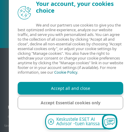
Your account, your cookies
choice
Olemassa oleva asiakas?
We and our partners use cookies to give you the
best optimized online experience, analyze our website
traffic, and serve you with personalized ads. You can agree
to the collection of all cookies by clicking "Accept all and
close", decline all non-essential cookies by choosing "Accept
essential cookies only", or adjust your cookie settings by
clicking "Manage cookies". You also have the right to
withdraw your consent or change your cookie preferences
anytime by clicking the "Manage cookies" link in our website
footer or in your account settings (if available). For more
information, see our
Cookie Policy
.
Accept all and close
Yhteydenotto
Privaatsus
Oikeudelliset tiedot
Accept Essential cookies only
Ilmoita haavoittuvuuksista
Sivukartta
Evästeiden hallinta
Manage cookies
© 1992 - 2026 ESET, spol. s r.o. - Kaikki oikeudet pidätetään. Käytetyt tavaramerkit
Keskustele ESET AI
ovat ESET, spol. s r.o:n tai ESET North American tavaramerkkejä tai rekisteröityjä
Advisor -tuen kanssa
tavaramerkkejä. Kaikki muut nimet ja tuotemerkit ovat niiden omistajien rekisteröityjä
tavaramerkkejä.