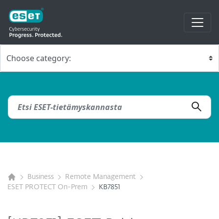
Business
Remote Management
ESET PROTECT On-Prem
KB7851