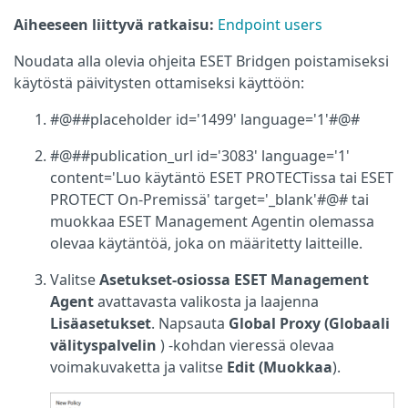
Aiheeseen liittyvä ratkaisu:
Endpoint users
Noudata alla olevia ohjeita ESET Bridgen poistamiseksi
käytöstä päivitysten ottamiseksi käyttöön:
#@##placeholder id='1499' language='1'#@#
#@##publication_url id='3083' language='1'
content='Luo käytäntö ESET PROTECTissa tai ESET
PROTECT On-Premissä' target='_blank'#@# tai
muokkaa ESET Management Agentin olemassa
olevaa käytäntöä, joka on määritetty laitteille.
Valitse
Asetukset-osiossa
ESET Management
Agent
avattavasta valikosta ja laajenna
Lisäasetukset
. Napsauta
Global Proxy (Globaali
välityspalvelin
) -kohdan vieressä olevaa
voimakuvaketta ja valitse
Edit (Muokkaa
).