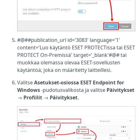
#@##publication_url id='3083' language='1'
content='Luo käytäntö ESET PROTECTissa tai ESET
PROTECT On-Premissä' target='_blank'#@# tai
muokkaa olemassa olevaa ESET-sovellusten
käytäntöä, joka on määritetty laitteillesi.
Valitse
Asetukset-osiossa
ESET Endpoint for
Windows
-pudotusvalikosta ja valitse
Päivitykset
→
Profiilit
→
Päivitykset
.