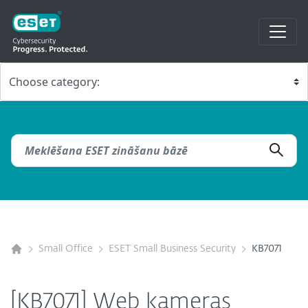
Small Office
ESET Small Business Security
KB7071
[KB7071] Web kameras