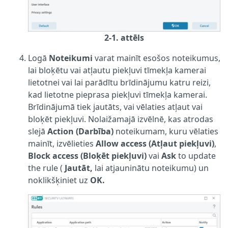
2-1. attēls
Logā
Noteikumi
varat mainīt esošos noteikumus,
lai bloķētu vai atļautu piekļuvi tīmekļa kamerai
lietotnei vai lai parādītu brīdinājumu katru reizi,
kad lietotne pieprasa piekļuvi tīmekļa kamerai.
Brīdinājumā tiek jautāts, vai vēlaties atļaut vai
bloķēt piekļuvi. Nolaižamajā izvēlnē, kas atrodas
slejā
Action (Darbība)
noteikumam, kuru vēlaties
mainīt, izvēlieties
Allow access (Atļaut piekļuvi)
,
Block access (Bloķēt piekļuvi)
vai
Ask
to update
the rule (
Jautāt,
lai atjauninātu noteikumu) un
noklikšķiniet uz
OK.