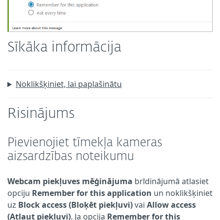
Sīkāka informācija
Noklikšķiniet, lai paplašinātu
Risinājums
Pievienojiet tīmekļa kameras
aizsardzības noteikumu
Webcam piekļuves mēģinājuma
brīdinājumā atlasiet
opciju
Remember for this application
un noklikšķiniet
uz
Block access (Bloķēt piekļuvi)
vai
Allow access
(Atļaut piekļuvi)
. Ja opcija
Remember for this