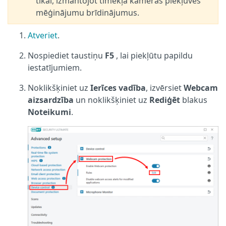
tikai, izmantojot tīmekļa kameras piekļuves
mēģinājumu brīdinājumus.
Atveriet
.
Nospiediet taustiņu
F5
, lai piekļūtu papildu
iestatījumiem.
Noklikšķiniet uz
Ierīces vadība
, izvērsiet
Webcam
aizsardzība
un noklikšķiniet uz
Rediģēt
blakus
Noteikumi
.