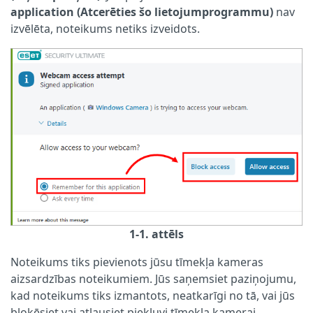
application (Atcerēties šo lietojumprogrammu)
nav
izvēlēta, noteikums netiks izveidots.
1-1. attēls
Noteikums tiks pievienots jūsu tīmekļa kameras
aizsardzības noteikumiem. Jūs saņemsiet paziņojumu,
kad noteikums tiks izmantots, neatkarīgi no tā, vai jūs
bloķēsiet vai atļausiet piekļuvi tīmekļa kamerai