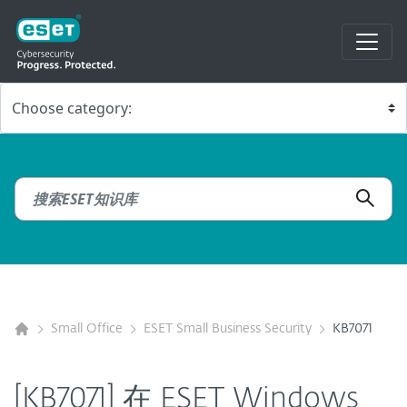
Small Office
ESET Small Business Security
KB7071
[KB7071] 在 ESET Windows