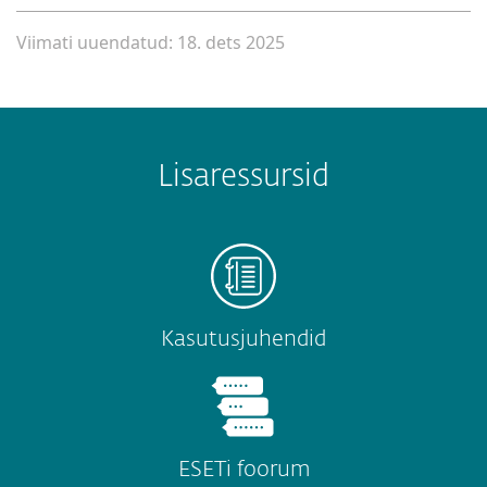
Viimati uuendatud: 18. dets 2025
Lisaressursid
Kasutusjuhendid
ESETi foorum