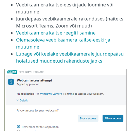
Veebikaamera kaitse-eeskirjade loomine või
muutmine
Juurdepääs veebikaamerale rakenduses (näiteks
Microsoft Teams, Zoom või muud)
Veebikaamera kaitse reegli lisamine
Olemasoleva veebikaamera kaitse-eeskirja
muutmine
Lubage või keelake veebikaamerale juurdepääsu
hoiatused muudetud rakenduste jaoks