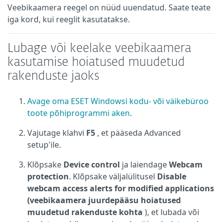
Veebikaamera reegel on nüüd uuendatud. Saate teate
iga kord, kui reeglit kasutatakse.
Lubage või keelake veebikaamera
kasutamise hoiatused muudetud
rakenduste jaoks
Avage oma ESET Windowsi kodu- või väikebüroo
toote põhiprogrammi aken
.
Vajutage klahvi
F5
, et pääseda Advanced
setup'ile.
Klõpsake
Device control
ja laiendage
Webcam
protection
. Klõpsake väljalülitusel
Disable
webcam access alerts for modified applications
(veebikaamera juurdepääsu hoiatused
muudetud rakenduste kohta
), et lubada või