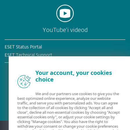
YouTube'i videod
ESET Status Portal
ESET Technical Support
Your account, your cookies
choice
Olemasolev klient?
We and our partners use cookies to give you the
best optimized online experience, analyze our website
traffic, and serve you with personalized ads. You can agree
to the collection of all cookies by clicking "Accept all and
close", decline all non-essential cookies by choosing "Accept
essential cookies only", or adjust your cookie settings by
clicking "Manage cookies". You also have the right to
withdraw your consent or change your cookie preferences