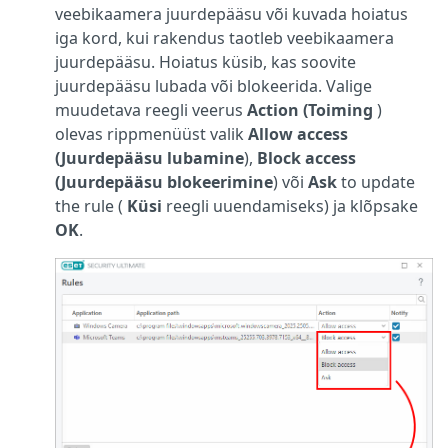
veebikaamera juurdepääsu või kuvada hoiatus
iga kord, kui rakendus taotleb veebikaamera
juurdepääsu. Hoiatus küsib, kas soovite
juurdepääsu lubada või blokeerida. Valige
muudetava reegli veerus
Action (Toiming
)
olevas rippmenüüst valik
Allow access
(Juurdepääsu lubamine
),
Block access
(Juurdepääsu blokeerimine
) või
Ask
to update
the rule (
Küsi
reegli uuendamiseks) ja klõpsake
OK
.