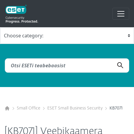
Small Office
ESET Small Business Security
KB7071
[KB7071] Veebikaamera