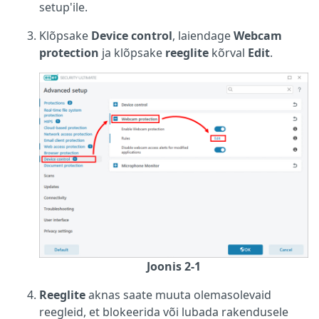
setup'ile.
Klõpsake
Device control
, laiendage
Webcam
protection
ja klõpsake
reeglite
kõrval
Edit
.
Joonis 2-1
Reeglite
aknas saate muuta olemasolevaid
reegleid, et blokeerida või lubada rakendusele