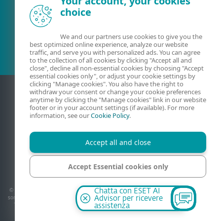
Your account, your cookies
choice
Cliente esistente?
We and our partners use cookies to give you the
best optimized online experience, analyze our website
traffic, and serve you with personalized ads. You can agree
to the collection of all cookies by clicking "Accept all and
close", decline all non-essential cookies by choosing "Accept
essential cookies only", or adjust your cookie settings by
clicking "Manage cookies". You also have the right to
withdraw your consent or change your cookie preferences
anytime by clicking the "Manage cookies" link in our website
footer or in your account settings (if available). For more
information, see our
Cookie Policy
.
Accept all and close
Contatti
Privati
Condizioni di vendita
Mappa del sito
Accept Essential cookies only
Gestisci cookie
Manage cookies
© 1992 - 2026 ESET, spol. s r.o. - Tutti i diritti riservati, i marchi commerciali utilizzati
Chatta con ESET AI
sono marchi commerciali o marchi registrati di ESET, spol. s r.o. o ESET North America.
Advisor per ricevere
Tutti gli altri nomi e marchi sono marchi registrati delle rispettive società. - ESET
assistenza
ITALIA s.r.l. P.IVA 10707640966