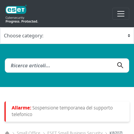
Allarme:
Sospensione temporanea del supporto
telefonico
Small Office
ESET Small Business Security
KB7071