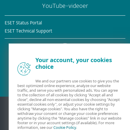
YouTube-videoer
ESET Status Portal
ESET Technical Support
Your account, your cookies
choice
Eksisterende kunde?
We and our partners use cookies to give you the
best optimized online experience, analyze our website
traffic, and serve you with personalized ads. You can agree
to the collection of all cookies by clicking "Accept all and
close", decline all non-essential cookies by choosing "Accept
essential cookies only", or adjust your cookie settings by
clicking "Manage cookies". You also have the right to
withdraw your consent or change your cookie preferences
anytime by clicking the "Manage cookies" link in our website
footer or in your account settings (if available). For more
information, see our
Cookie Policy
.