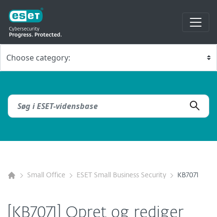
Small Office
ESET Small Business Security
KB7071
[KB7071] Opret og rediger