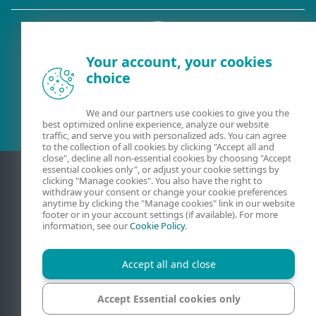
Your account, your cookies
choice
Esamas klientas?
We and our partners use cookies to give you the
best optimized online experience, analyze our website
traffic, and serve you with personalized ads. You can agree
to the collection of all cookies by clicking "Accept all and
close", decline all non-essential cookies by choosing "Accept
essential cookies only", or adjust your cookie settings by
clicking "Manage cookies". You also have the right to
withdraw your consent or change your cookie preferences
anytime by clicking the "Manage cookies" link in our website
footer or in your account settings (if available). For more
information, see our
Cookie Policy
.
Accept all and close
Kontaktiniai duomenys
Privatumas
Teisinė informacija
Pranešti apie pažeidžiamumus
Svetainės struktūra
Accept Essential cookies only
Tvarkyti slapukus