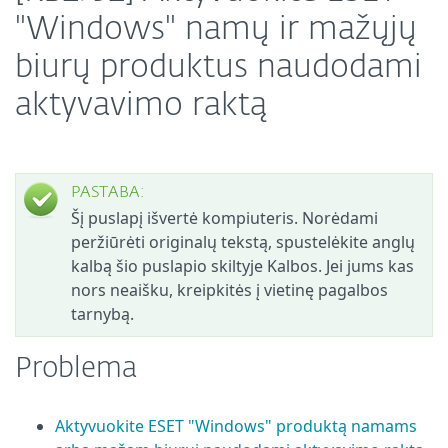
"Windows" namų ir mažųjų
biurų produktus naudodami
aktyvavimo raktą
PASTABA:
Šį puslapį išvertė kompiuteris. Norėdami
peržiūrėti originalų tekstą, spustelėkite anglų
kalbą šio puslapio skiltyje Kalbos. Jei jums kas
nors neaišku, kreipkitės į vietinę pagalbos
tarnybą.
Problema
Aktyvuokite ESET "Windows" produktą namams