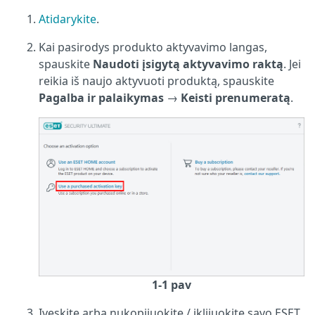
Atidarykite
.
Kai pasirodys produkto aktyvavimo langas,
spauskite
Naudoti įsigytą aktyvavimo raktą
. Jei
reikia iš naujo aktyvuoti produktą, spauskite
Pagalba ir palaikymas
→
Keisti prenumeratą
.
1-1 pav
Įveskite arba nukopijuokite / įklijuokite savo ESET