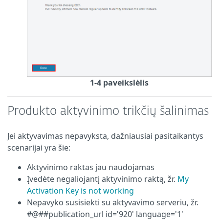
1-4 paveikslėlis
Produkto aktyvinimo trikčių šalinimas
Jei aktyvavimas nepavyksta, dažniausiai pasitaikantys
scenarijai yra šie:
Aktyvinimo raktas jau naudojamas
Įvedėte negaliojantį aktyvinimo raktą, žr.
My
Activation Key is not working
Nepavyko susisiekti su aktyvavimo serveriu, žr.
#@##publication_url id='920' language='1'