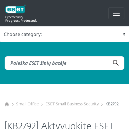
Small Office
ESET Small Business Security
KB2792
[KB2792] Aktyvuokite ESET