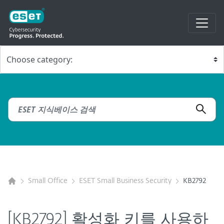
Small Office
ESET Small Business Security
KB2792
[KB2792] 활성화 키를 사용하