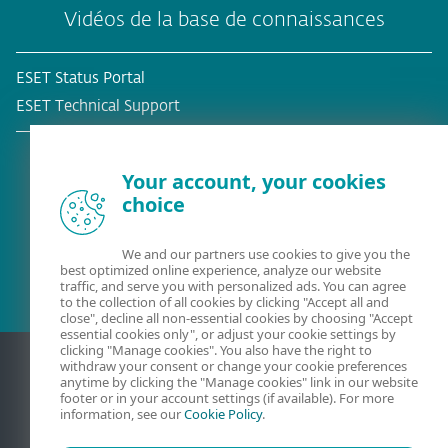
Vidéos de la base de connaissances
ESET Status Portal
ESET Technical Support
Your account, your cookies
choice
Client existant?
We and our partners use cookies to give you the
best optimized online experience, analyze our website
traffic, and serve you with personalized ads. You can agree
to the collection of all cookies by clicking "Accept all and
close", decline all non-essential cookies by choosing "Accept
essential cookies only", or adjust your cookie settings by
clicking "Manage cookies". You also have the right to
withdraw your consent or change your cookie preferences
anytime by clicking the "Manage cookies" link in our website
footer or in your account settings (if available). For more
information, see our
Cookie Policy
.