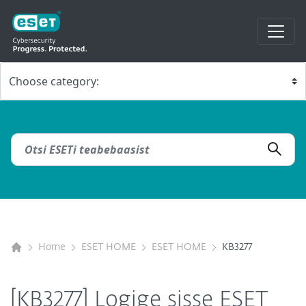
Home
ESET HOME
ESET HOME
KB3277
[KB3277] Logige sisse ESET