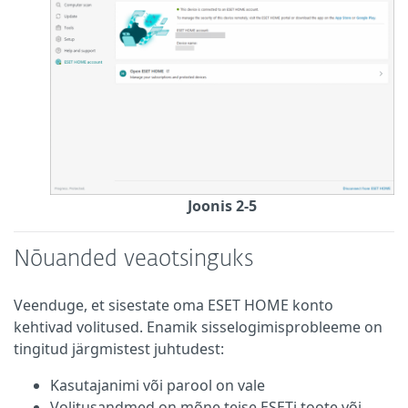
Joonis 2-5
Nõuanded veaotsinguks
Veenduge, et sisestate oma ESET HOME konto
kehtivad volitused. Enamik sisselogimisprobleeme on
tingitud järgmistest juhtudest:
Kasutajanimi või parool on vale
Volitusandmed on mõne teise ESETi toote või