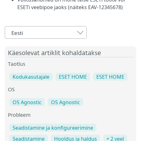
ESETi veebipoe jaoks (näiteks EAV-12345678)
Eesti
Käesolevat artiklit kohaldatakse
Taotlus
Kodukasutajale
ESET HOME
ESET HOME
OS
OS Agnostic
OS Agnostic
Probleem
Seadistamine ja konfigureerimine
Seadistamine
Hooldus ja haldus
+ 2 veel