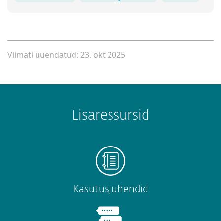
Viimati uuendatud: 23. okt 2025
Lisaressursid
Kasutusjuhendid