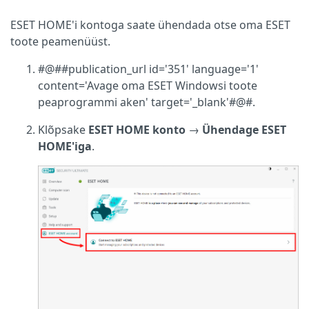
ESET HOME'i kontoga saate ühendada otse oma ESET
toote peamenüüst.
#@##publication_url id='351' language='1'
content='Avage oma ESET Windowsi toote
peaprogrammi aken' target='_blank'#@#.
Klõpsake
ESET HOME konto
→
Ühendage ESET
HOME'iga
.