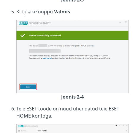
Klõpsake nuppu
Valmis
.
Joonis 2-4
Teie ESET toode on nüüd ühendatud teie ESET
HOME kontoga.