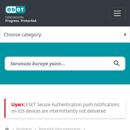
Uyarı:
ESET Secure Authentication push notifications
on iOS devices are intermittently not delivered
Business
Remote Management