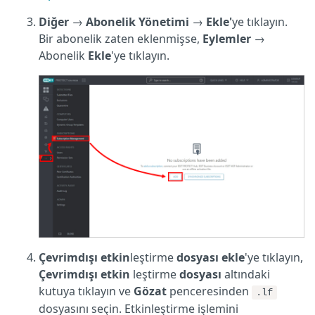
Diğer
→
Abonelik Yönetimi
→
Ekle'
ye tıklayın.
Bir abonelik zaten eklenmişse,
Eylemler
→
Abonelik
Ekle
'ye tıklayın.
Çevrimdışı etkin
leştirme
dosyası ekle
'ye tıklayın,
Çevrimdışı etkin
leştirme
dosyası
altındaki
kutuya tıklayın ve
Gözat
penceresinden
.lf
dosyasını seçin. Etkinleştirme işlemini