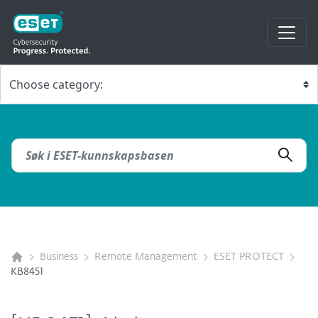
Business
Remote Management
ESET PROTECT
KB8451