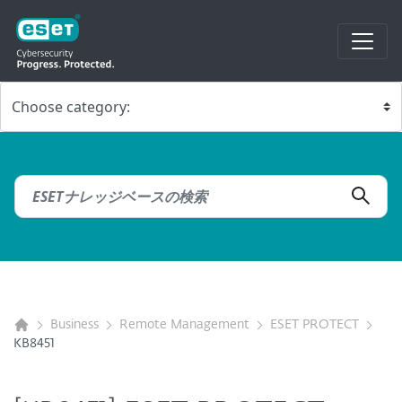
Business
Remote Management
ESET PROTECT
KB8451