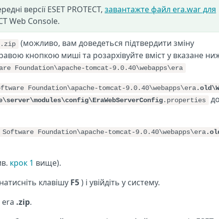
редні версії ESET PROTECT,
завантажте файл era.war для
T Web Console.
(можливо, вам доведеться підтвердити зміну
.zip
равою кнопкою миші та розархівуйте вміст у вказане ни
are Foundation\apache-tomcat-9.0.40\webapps\era
oftware Foundation\apache-tomcat-9.0.40\webapps\era
.old\
д
e\server\modules\config\EraWebServerConfig
.properties
 Software Foundation\apache-tomcat-9.0.40\webapps\era
.ol
ив.
крок 1
вище).
натисніть клавішу
F5
) і увійдіть у систему.
 era
.zip
.