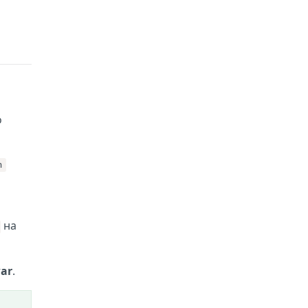
о
n
на
ar
.