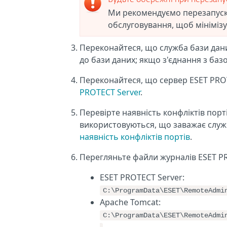
Будьте обережні при перезапус
Ми рекомендуємо перезапускат
обслуговування, щоб мінімізу
Переконайтеся, що служба бази дан
до бази даних; якщо з'єднання з баз
Переконайтеся, що сервер ESET PR
PROTECT Server
.
Перевірте наявність конфліктів порт
використовуються, що заважає слу
наявність конфліктів портів
.
Перегляньте файли журналів ESET PR
ESET PROTECT Server:
C:\ProgramData\ESET\RemoteAdmi
Apache Tomcat:
C:\ProgramData\ESET\RemoteAdmi