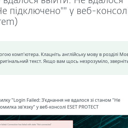
 вдалося ввійти: Не вдалося
Не підключено"" у веб-консол
rem)
огою комп'ютера. Клацніть англійську мову в розділі Мо
оригінальний текст. Якщо вам щось незрозуміло, зверніт
ку "Login Failed: З'єднання не вдалося зі станом "Не
Помилка зв'язку" у веб-консолі ESET PROTECT