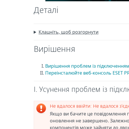
Деталі
Клацніть, щоб розгорнути
Вирішення
Вирішення проблем із підключення
Переінсталюйте веб-консоль ESET 
I. Усунення проблем із підк
Не вдалося ввійти: Не вдалося з'єд
Якщо ви бачите це повідомлення п
оновлення не завершено. Залежно 
компонентів може зайняти до двох