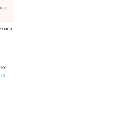
ікно
итися
вже
те