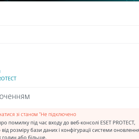
м
PROTECT
люченням
натися зі станом "Не підключено
ро помилку під час входу до веб-консолі ESET PROTECT,
від розміру бази даних і конфігурації системи оновленн
 годин або більше.