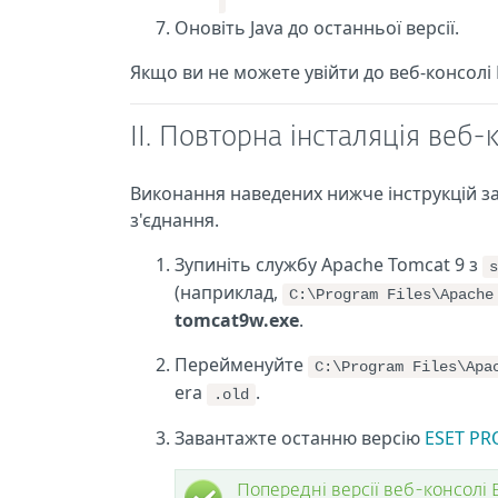
Оновіть Java до останньої версії.
Якщо ви не можете увійти до веб-консолі 
II. Повторна інсталяція веб
Виконання наведених нижче інструкцій за
з'єднання.
Зупиніть службу Apache Tomcat 9 з
s
(наприклад,
C:\Program Files\Apache
tomcat9w.exe
.
Перейменуйте
C:\Program Files\Apa
era
.
.old
Завантажте останню версію
ESET PR
Попередні версії веб-консолі