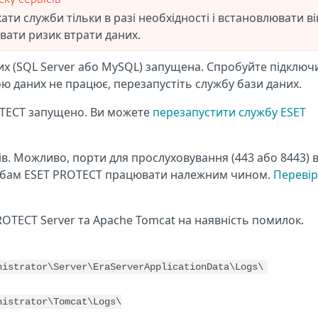
ку сервісів
и служби тільки в разі необхідності і встановлювати в
вати ризик втрати даних.
их (SQL Server або MySQL) запущена. Спробуйте підключ
ою даних не працює, перезапустіть службу бази даних.
OTECT запущено. Ви можете
перезапустити службу ESET
ів. Можливо, порти для прослуховування (443 або 8443) 
жбам ESET PROTECT працювати належним чином.
Перевір
OTECT Server та Apache Tomcat на наявність помилок.
nistrator\Server\EraServerApplicationData\Logs\
nistrator\Tomcat\Logs\