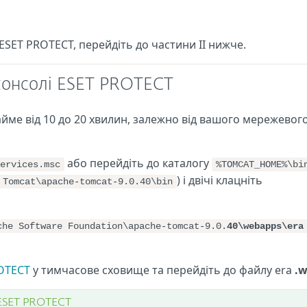
ESET PROTECT, перейдіть до частини II нижче.
-консолі ESET PROTECT
йме від 10 до 20 хвилин, залежно від вашого мережевог
або перейдіть до каталогу
ervices.msc
%TOMCAT_HOME%\bi
) і двічі клацніть
 Tomcat\apache-tomcat-9.0.40\bin
che Software Foundation\apache-tomcat-9.0.
40\webapps\era
OTECT
у тимчасове сховище та перейдіть до файлу era
.w
 ESET PROTECT