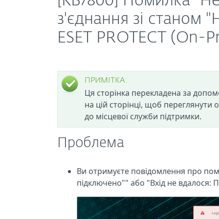
[KB7800] Помилка "Не
з'єднання зі станом "
ESET PROTECT (On-P
ПРИМІТКА:
Ця сторінка перекладена за допом
на цій сторінці, щоб переглянути 
до місцевої служби підтримки.
Проблема
Ви отримуєте повідомлення про помил
підключено"" або "Вхід не вдалося: 