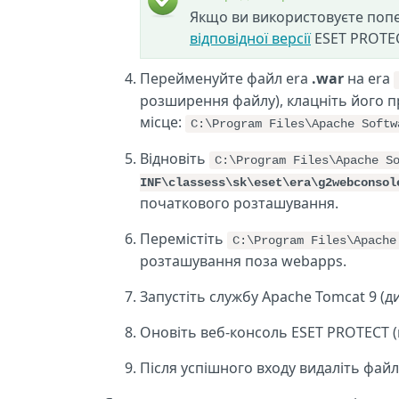
Якщо ви використовуєте попе
відповідної версії
ESET PROTEC
Перейменуйте файл era
.war
на era
розширення файлу), клацніть його п
місце:
C:\Program Files\Apache Softw
Відновіть
C:\Program Files\Apache S
INF\classess\sk\eset\era\g2webconsol
початкового розташування.
Перемістіть
C:\Program Files\Apache
розташування поза webapps.
Запустіть службу Apache Tomcat 9 (д
Оновіть веб-консоль ESET PROTECT (
Після успішного входу видаліть файл