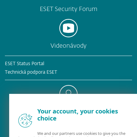
ESET Security Forum
Videonávody
ESET Status Portal
Technická podpora ESET
Your account, your cookies
Existujúci zákazník?
choice
We and our partners use cookies to give you the