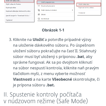
Obrázok 1-1
Kliknite na
Uložiť
a potvrďte prípadné výzvy
na uloženie dávkového súboru. Po úspešnom
uložení súboru pokračujte na časť II. Stiahnutý
súbor musí byť uložený s príponou
.bat
, aby
správne fungoval. Ak sa po dvojitom kliknutí
na súbor nespustí kontrola, kliknite naň pravým
tlačidlom myši, z menu vyberte možnosť
Vlastnosti
a na karte
Všeobecné
skontrolujte, či
je prípona súboru
.bat.
II. Spustenie kontroly počítača
v núdzovom režime (Safe Mode)