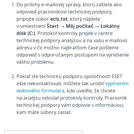
Do prílohy e‑mailovej správy, ktorú zašlete ako
odpoveď pracovníkovi technickej podpory,
pripojte súbor
ecls.txt
, ktorý nájdete
v umiestnení
Štart
→
Môj počítač
→
Lokálny
disk (C:)
. Protokol kontroly prejde v centre
technickej podpory analýzou a na vašu e‑mailovú
adresu v čo možno najkratšom čase pošleme
odpoveď s odporúčaným postupom na vyriešenie
vášho problému.
Pokiaľ ste technickú podporu spoločnosti ESET
ešte nekontaktovali, môžete tak urobiť
vyplnením
webového formulára
, kde uveďte, že chcete
na analýzu odoslať protokoly kontroly. Pracovník
technickej podpory vám odpovie s informáciou,
kam máte súbory zaslať.