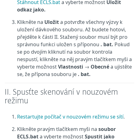
Stáhnout ECLS.bat
a vyberte možnost
Uložit
odkaz jako.
Klikněte na
Uložit
a potvrďte všechny výzvy k
uložení dávkového souboru. Až budete hotovi,
přejděte k části II. Stažený soubor musí být pro
správnou funkci uložen s příponou
. bat.
Pokud
se po dvojím kliknutí na soubor kontrola
nespustí, klikněte na něj pravým tlačítkem myši a
vyberte možnost
Vlastnosti
→
Obecné
a ujistěte
se, že přípona souboru je
. bat.
II. Spusťte skenování v nouzovém
režimu
Restartujte počítač v nouzovém režimu se sítí
.
Klikněte pravým tlačítkem myši na
soubor
ECLS.bat
a vyberte možnost
Spustit jako