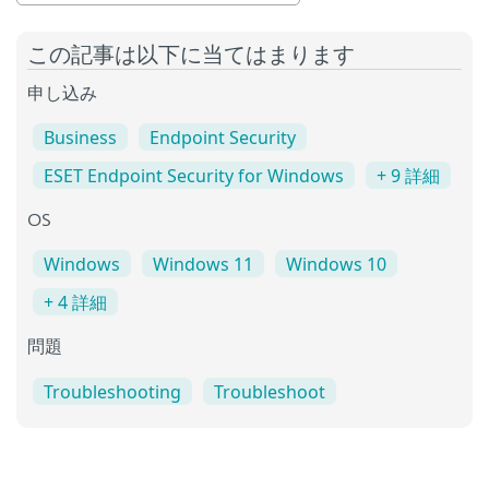
この記事は以下に当てはまります
申し込み
Business
Endpoint Security
ESET Endpoint Security for Windows
+ 9 詳細
OS
Windows
Windows 11
Windows 10
+ 4 詳細
問題
Troubleshooting
Troubleshoot