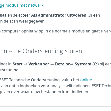
lige modus met netwerk
.
.bat
en selecteer
Als administrator uitvoeren
. In een
an de scan weergegeven.
 de computer opnieuw op in de normale modus en gaat u ver
chnische Ondersteuning sturen
indt in
Start
→
Verkenner
→ Deze pc→
Systeem (C:)
bij ee
rsteuning.
 ESET Technische Ondersteuning, vult u het
online
u aan dat u logboeken voor analyse wilt indienen. ESET Tech
 geven over waar u uw bestanden kunt indienen.