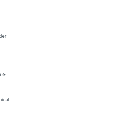
der
n e-
nical