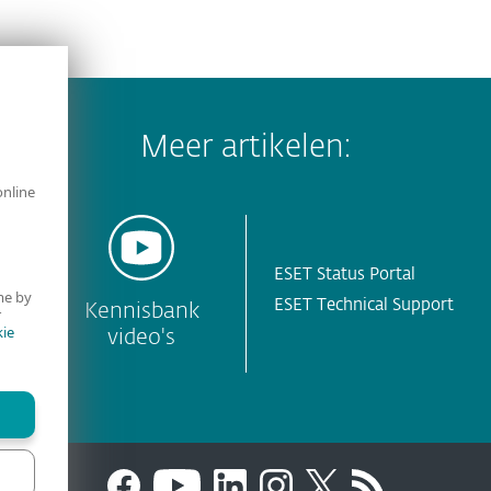
Meer artikelen:
online
ESET Status Portal
me by
ESET Technical Support
y
Kennisbank
r
ie
video's