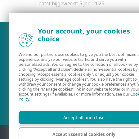
Laatst bijgewerkt: 5 jan. 2026
Your account, your cookies
choice
We and our partners use cookies to give you the best optimized 
experience, analyze our website traffic, and serve you with
personalized ads. You can agree to the collection of all cookies by
clicking "Accept all and close", decline all non-essential cookies by
choosing "Accept essential cookies only", or adjust your cookie
settings by clicking "Manage cookies". You also have the right to
withdraw your consent or change your cookie preferences anyti
Documentatie
ESET Securit
clicking the "Manage cookies" link in our website footer or in you
account settings (if available). For more information, see our
Cook
Forum
Policy
.
Accept all and close
Accept Essential cookies only