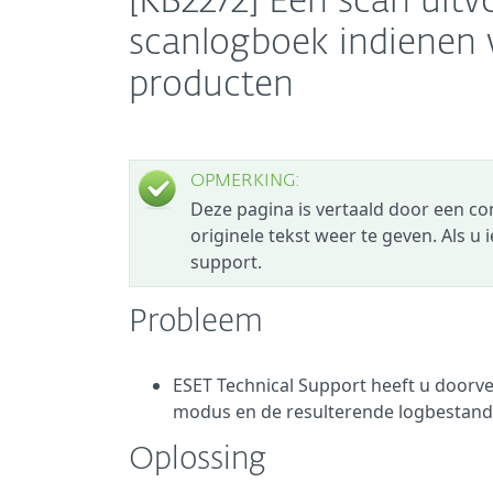
[KB2272] Een scan uitv
scanlogboek indienen 
producten
OPMERKING:
Deze pagina is vertaald door een c
originele tekst weer te geven. Als u
support.
Probleem
ESET Technical Support heeft u doorver
modus en de resulterende logbestande
Oplossing