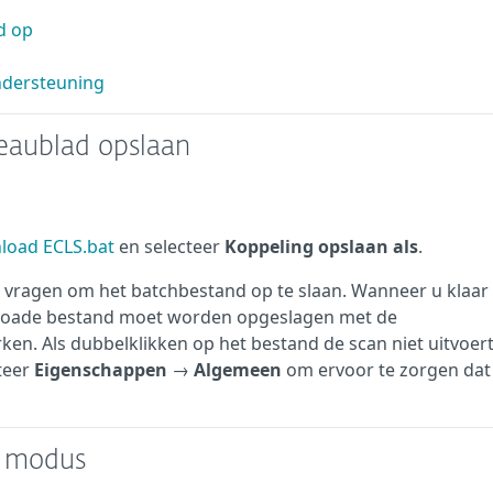
d op
ndersteuning
eaublad opslaan
load ECLS.bat
en selecteer
Koppeling opslaan als
.
 vragen om het batchbestand op te slaan. Wanneer u klaar 
wnloade bestand moet worden opgeslagen met de
en. Als dubbelklikken op het bestand de scan niet uitvoert,
teer
Eigenschappen
→
Algemeen
om ervoor te zorgen dat
ge modus