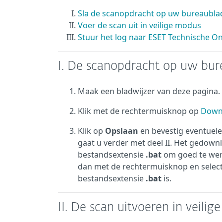
Sla de scanopdracht op uw bureaubla
Voer de scan uit in veilige modus
Stuur het log naar ESET Technische O
I. De scanopdracht op uw bur
Maak een bladwijzer van deze pagina.
Klik met de rechtermuisknop op
Down
Klik op
Opslaan
en bevestig eventuele
gaat u verder met deel II. Het gedo
bestandsextensie
.bat
om goed te werk
dan met de rechtermuisknop en selec
bestandsextensie
.bat
is.
II. De scan uitvoeren in veili