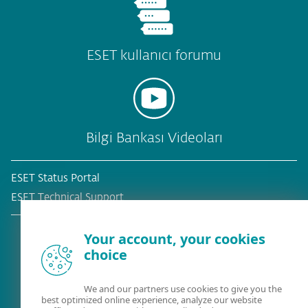
ESET kullanıcı forumu
Bilgi Bankası Videoları
ESET Status Portal
ESET Technical Support
Your account, your cookies
choice
Mevcut müşteri mi?
We and our partners use cookies to give you the
best optimized online experience, analyze our website