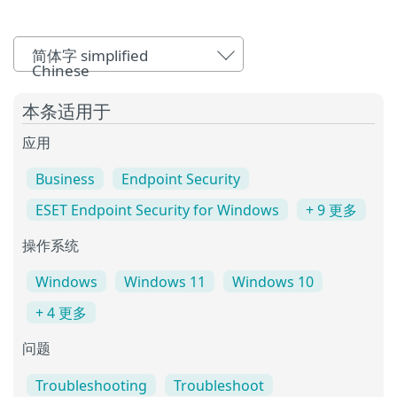
简体字 simplified
Chinese
本条适用于
应用
Business
Endpoint Security
ESET Endpoint Security for Windows
+ 9 更多
操作系统
Windows
Windows 11
Windows 10
+ 4 更多
问题
Troubleshooting
Troubleshoot