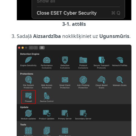
3-1. attēls
Sadaļā
Aizsardzība
noklikšķiniet uz
Ugunsmūris
.