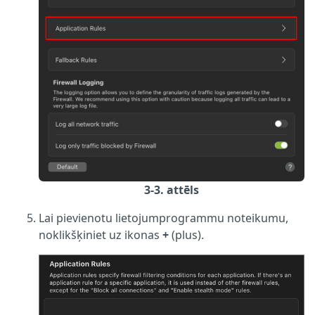
3-3. attēls
Lai pievienotu lietojumprogrammu noteikumu,
noklikšķiniet uz ikonas
+
(plus).