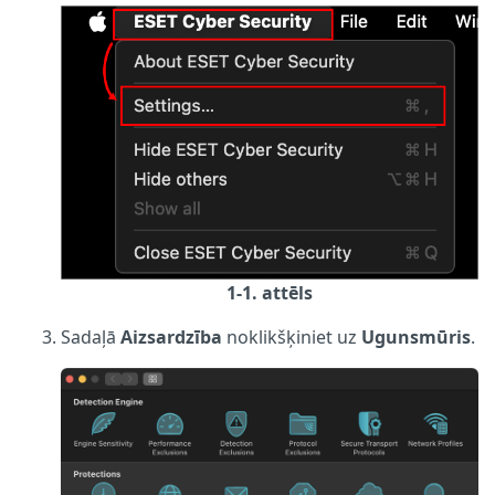
1-1. attēls
Sadaļā
Aizsardzība
noklikšķiniet uz
Ugunsmūris
.