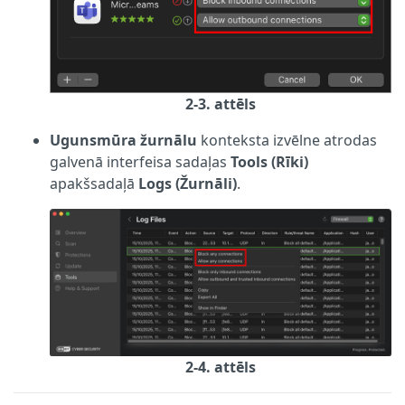
2-3. attēls
Ugunsmūra žurnālu
konteksta izvēlne atrodas
galvenā interfeisa sadaļas
Tools (Rīki)
apakšsadaļā
Logs (Žurnāli)
.
2-4. attēls