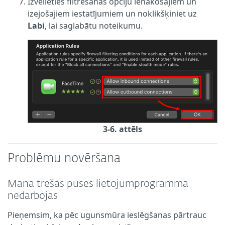
Izvēlieties filtrēšanas opciju ienākošajiem un
izejošajiem iestatījumiem un noklikšķiniet uz
Labi
, lai saglabātu noteikumu.
3-6. attēls
Problēmu novēršana
Mana trešās puses lietojumprogramma
nedarbojas
Pieņemsim, ka pēc ugunsmūra ieslēgšanas pārtrauc