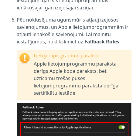
iestatījumi gan šīs lietojumprogrammas
ienākošajai, gan izejošajai saziņai.
Pēc noklusējuma ugunsmūris atļauj izejošos
savienojumus, un Apple lietojumprogrammām ir
atļauti ienākošie savienojumi. Lai mainītu
iestatījumus, noklikšķiniet uz
Fallback Rules
.
Lietojumprogrammu paraksti
Apple lietojumprogrammu paraksta
derīgs Apple koda paraksts, bet
uzticamu trešās puses
lietojumprogrammu paraksta derīga
sertifikātu iestāde.