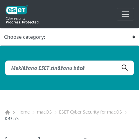
Home
macOS
ESET Cyber Security for macOS
KB3275