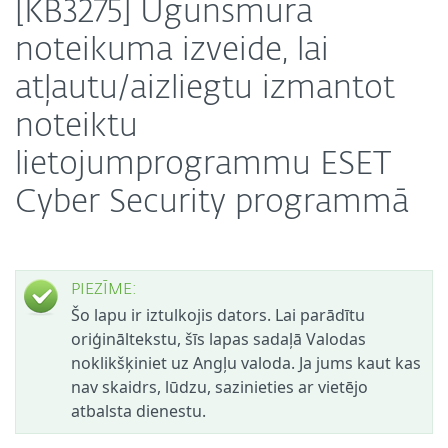
[KB3275] Ugunsmūra
noteikuma izveide, lai
atļautu/aizliegtu izmantot
noteiktu
lietojumprogrammu ESET
Cyber Security programmā
PIEZĪME:
Šo lapu ir iztulkojis dators. Lai parādītu
oriģināltekstu, šīs lapas sadaļā Valodas
noklikšķiniet uz Angļu valoda. Ja jums kaut kas
nav skaidrs, lūdzu, sazinieties ar vietējo
atbalsta dienestu.