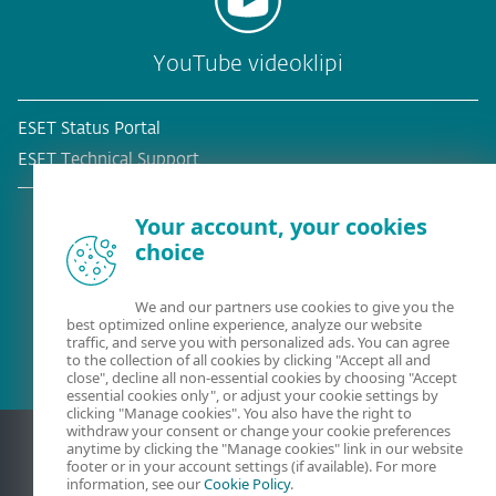
YouTube videoklipi
ESET Status Portal
ESET Technical Support
Your account, your cookies
choice
Esošais klients?
We and our partners use cookies to give you the
best optimized online experience, analyze our website
traffic, and serve you with personalized ads. You can agree
to the collection of all cookies by clicking "Accept all and
close", decline all non-essential cookies by choosing "Accept
essential cookies only", or adjust your cookie settings by
clicking "Manage cookies". You also have the right to
withdraw your consent or change your cookie preferences
anytime by clicking the "Manage cookies" link in our website
footer or in your account settings (if available). For more
information, see our
Cookie Policy
.