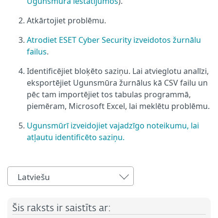
Ugunsmūra iestatījumos
).
Atkārtojiet problēmu.
Atrodiet ESET Cyber Security izveidotos žurnālu
failus
.
Identificējiet bloķēto saziņu. Lai atvieglotu analīzi,
eksportējiet Ugunsmūra žurnālus kā CSV failu un
pēc tam importējiet tos tabulas programmā,
piemēram, Microsoft Excel, lai meklētu problēmu.
Ugunsmūrī izveidojiet vajadzīgo noteikumu, lai
atļautu identificēto saziņu.
Latviešu
Šis raksts ir saistīts ar: