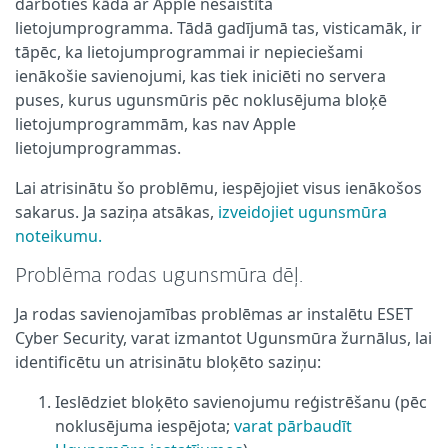
darboties kāda ar Apple nesaistīta
lietojumprogramma. Tādā gadījumā tas, visticamāk, ir
tāpēc, ka lietojumprogrammai ir nepieciešami
ienākošie savienojumi, kas tiek iniciēti no servera
puses, kurus ugunsmūris pēc noklusējuma bloķē
lietojumprogrammām, kas nav Apple
lietojumprogrammas.
Lai atrisinātu šo problēmu, iespējojiet visus ienākošos
sakarus. Ja saziņa atsākas,
izveidojiet ugunsmūra
noteikumu.
Problēma rodas ugunsmūra dēļ.
Ja rodas savienojamības problēmas ar instalētu ESET
Cyber Security, varat izmantot Ugunsmūra žurnālus, lai
identificētu un atrisinātu bloķēto saziņu:
Ieslēdziet bloķēto savienojumu reģistrēšanu (pēc
noklusējuma iespējota;
varat pārbaudīt