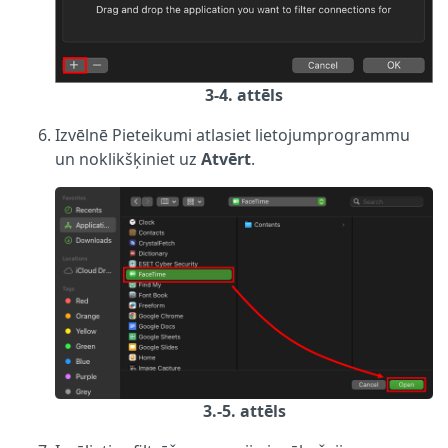
3-4. attēls
Izvēlnē Pieteikumi atlasiet lietojumprogrammu
un noklikšķiniet uz
Atvērt
.
3.-5. attēls