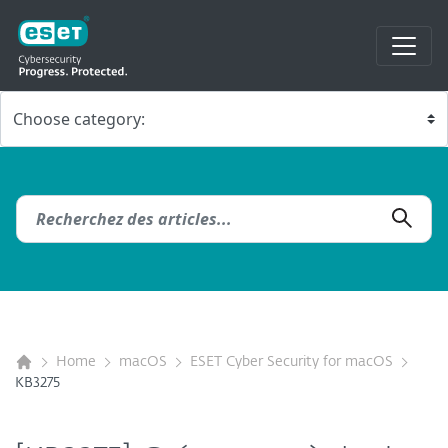
Home
macOS
ESET Cyber Security for macOS
KB3275