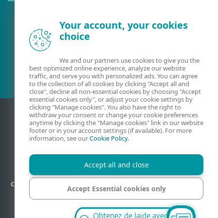
Your account, your cookies
choice
Client existant?
We and our partners use cookies to give you the
best optimized online experience, analyze our website
traffic, and serve you with personalized ads. You can agree
to the collection of all cookies by clicking "Accept all and
close", decline all non-essential cookies by choosing "Accept
essential cookies only", or adjust your cookie settings by
clicking "Manage cookies". You also have the right to
withdraw your consent or change your cookie preferences
anytime by clicking the "Manage cookies" link in our website
footer or in your account settings (if available). For more
information, see our
Cookie Policy
.
Accept all and close
Contact
Confidentialité
Informations légales
Plan du site
Accept Essential cookies only
Gérer les cookies
Manage cookies
© 1992-2026 ESET, spol. s r.o. Tous les droits sont réservés. Les marques
Obtenez de laide avec