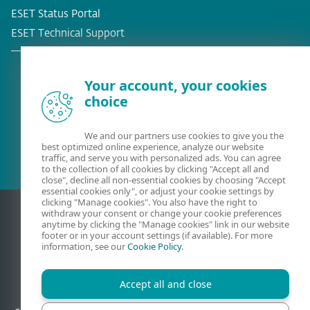
ESET Status Portal
ESET Technical Support
Your account, your cookies
choice
¿Ya es cliente?
We and our partners use cookies to give you the
best optimized online experience, analyze our website
traffic, and serve you with personalized ads. You can agree
to the collection of all cookies by clicking "Accept all and
close", decline all non-essential cookies by choosing "Accept
essential cookies only", or adjust your cookie settings by
clicking "Manage cookies". You also have the right to
withdraw your consent or change your cookie preferences
anytime by clicking the "Manage cookies" link in our website
footer or in your account settings (if available). For more
information, see our
Cookie Policy
.
Accept all and close