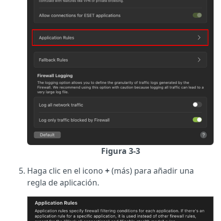
Figura 3-3
Haga clic en el icono
+
(más) para añadir una
regla de aplicación.