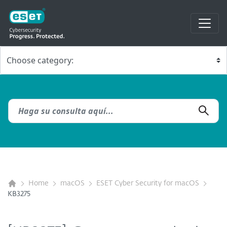
Home
macOS
ESET Cyber Security for macOS
KB3275