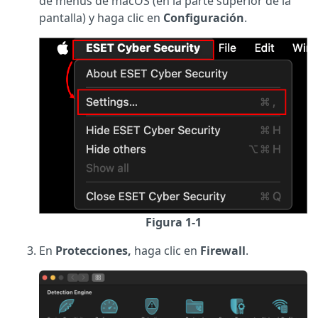
de menús de macOS (en la parte superior de la
pantalla) y haga clic en
Configuración
.
Figura 1-1
En
Protecciones,
haga clic en
Firewall
.