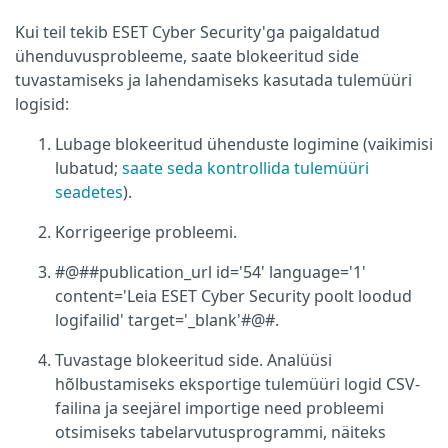
Kui teil tekib ESET Cyber Security'ga paigaldatud
ühenduvusprobleeme, saate blokeeritud side
tuvastamiseks ja lahendamiseks kasutada tulemüüri
logisid:
Lubage blokeeritud ühenduste logimine (vaikimisi
lubatud;
saate seda kontrollida tulemüüri
seadetes
).
Korrigeerige probleemi.
#@##publication_url id='54' language='1'
content='Leia ESET Cyber Security poolt loodud
logifailid' target='_blank'#@#.
Tuvastage blokeeritud side. Analüüsi
hõlbustamiseks eksportige tulemüüri logid CSV-
failina ja seejärel importige need probleemi
otsimiseks tabelarvutusprogrammi, näiteks