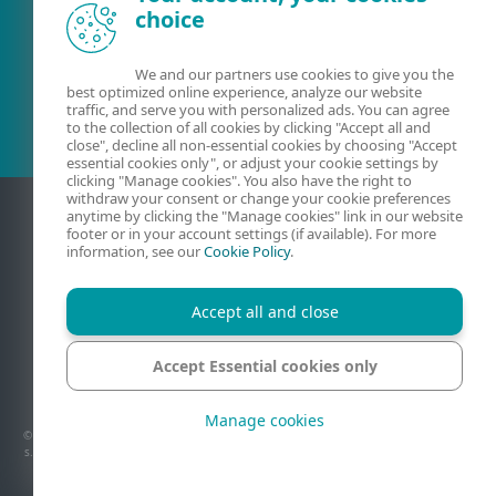
choice
Olemasolev klient?
We and our partners use cookies to give you the
best optimized online experience, analyze our website
traffic, and serve you with personalized ads. You can agree
to the collection of all cookies by clicking "Accept all and
close", decline all non-essential cookies by choosing "Accept
essential cookies only", or adjust your cookie settings by
clicking "Manage cookies". You also have the right to
withdraw your consent or change your cookie preferences
anytime by clicking the "Manage cookies" link in our website
footer or in your account settings (if available). For more
information, see our
Cookie Policy
.
Accept all and close
Accept Essential cookies only
Kontaktandmed
Privaatsus
Juriidiline teave
Teata haavatavustest
Saidikaart
Halda küpsiseid
Manage cookies
© 1992 - 2026 ESET, spol. s r.o. – Kõik õigused kaitstud. Lehel on kastatud ESET, spol.
s.r.o. või ESET North America kaubamärke või registreeritud kaubamärke. Kõik muud
nimed ja brändid on vastavate ettevõtete registreeritud kaubamärgid.