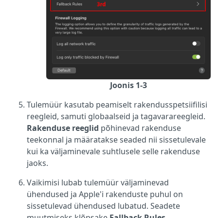
Joonis 1-3
Tulemüür kasutab peamiselt rakendusspetsiifilisi
reegleid, samuti globaalseid ja tagavarareegleid.
Rakenduse reeglid
põhinevad rakenduse
teekonnal ja määratakse seaded nii sissetulevale
kui ka väljaminevale suhtlusele selle rakenduse
jaoks.
Vaikimisi lubab tulemüür väljaminevad
ühendused ja Apple'i rakenduste puhul on
sissetulevad ühendused lubatud. Seadete
muutmiseks klõpsake
Fallback Rules