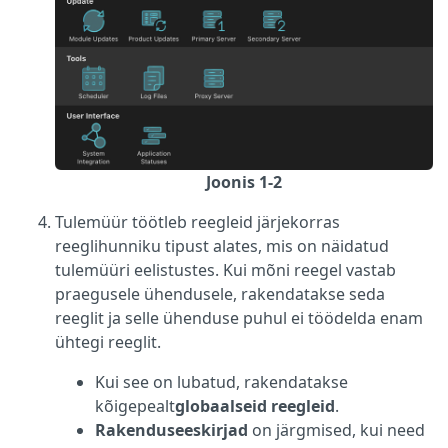
Joonis 1-2
Tulemüür töötleb reegleid järjekorras
reeglihunniku tipust alates, mis on näidatud
tulemüüri eelistustes. Kui mõni reegel vastab
praegusele ühendusele, rakendatakse seda
reeglit ja selle ühenduse puhul ei töödelda enam
ühtegi reeglit.
Kui see on lubatud, rakendatakse
kõigepealt
globaalseid reegleid
.
Rakenduseeskirjad
on järgmised, kui need