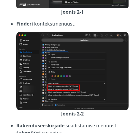
Joonis 2-1
Finderi
kontekstmenüüst.
Joonis 2-2
Rakenduseeskirjade
seadistamise menüüst
tulemüüri
seadetes.