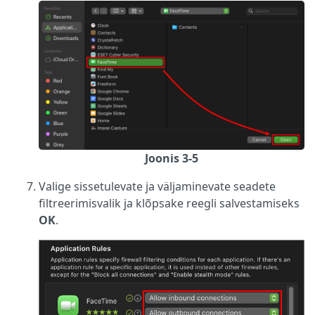
Joonis 3-5
Valige sissetulevate ja väljaminevate seadete
filtreerimisvalik ja klõpsake reegli salvestamiseks
OK
.