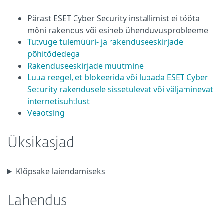
Pärast ESET Cyber Security installimist ei tööta
mõni rakendus või esineb ühenduvusprobleeme
Tutvuge tulemüüri- ja rakenduseeskirjade
põhitõdedega
Rakenduseeskirjade muutmine
Luua reegel, et blokeerida või lubada ESET Cyber
Security rakendusele sissetulevat või väljaminevat
internetisuhtlust
Veaotsing
Üksikasjad
Klõpsake laiendamiseks
Lahendus