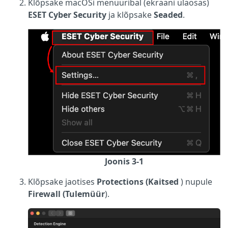
Klõpsake macOSi menüüribal (ekraani ülaosas)
ESET Cyber Security
ja klõpsake
Seaded
.
Joonis 3-1
Klõpsake jaotises
Protections (Kaitsed
) nupule
Firewall (Tulemüür
).