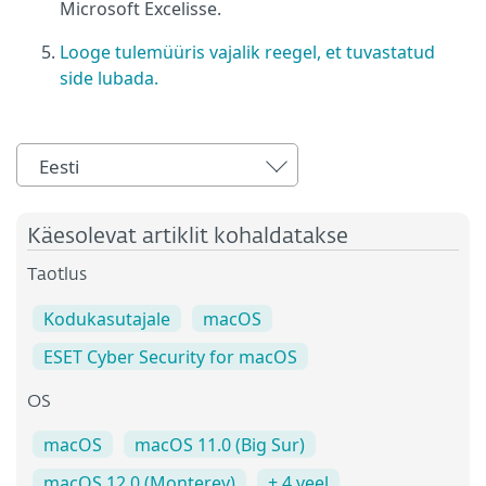
Microsoft Excelisse.
Looge tulemüüris vajalik reegel, et tuvastatud
side lubada.
Eesti
Käesolevat artiklit kohaldatakse
Taotlus
Kodukasutajale
macOS
ESET Cyber Security for macOS
OS
macOS
macOS 11.0 (Big Sur)
macOS 12.0 (Monterey)
+ 4 veel