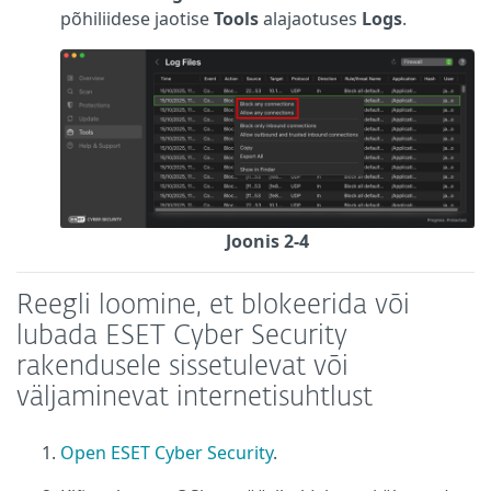
põhiliidese jaotise
Tools
alajaotuses
Logs
.
Joonis 2-4
Reegli loomine, et blokeerida või
lubada ESET Cyber Security
rakendusele sissetulevat või
väljaminevat internetisuhtlust
Open ESET Cyber Security
.