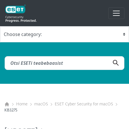
Home
macOS
ESET Cyber Security for macOS
KB3275