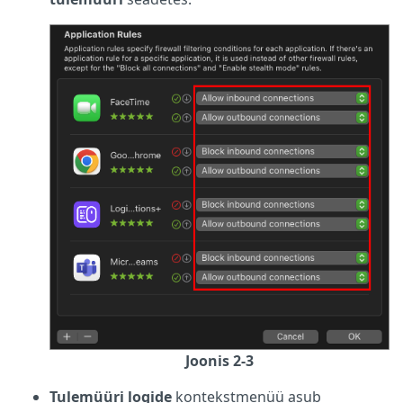
Joonis 2-3
Tulemüüri logide
kontekstmenüü asub