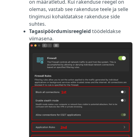
on määratletud. Kui rakenduse reegel on
olemas, vastab see rakenduse teele ja selle
tingimusi kohaldatakse rakenduse side
suhtes.
Tagasipöördumisreegleid
töödeldakse
viimasena.