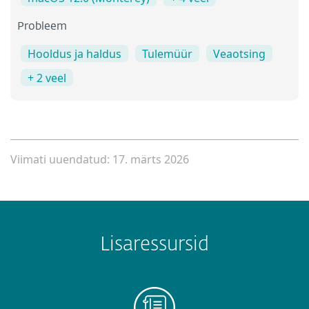
Probleem
Hooldus ja haldus
Tulemüür
Veaotsing
+ 2 veel
Viimati uuendatud: 17. märts 2026
Lisaressursid