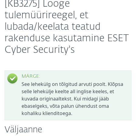
[KB3275] Looge
tulemüürireegel, et
lubada/keelata teatud
rakenduse kasutamine ESET
Cyber Security's
MÄRGE:
See lehekülg on tõlgitud arvuti poolt. Klõpsa
selle lehekülje keelte all inglise keeles, et
kuvada originaaltekst. Kui midagi jääb
ebaselgeks, võta palun ühendust oma
kohaliku klienditoega.
Väljaanne