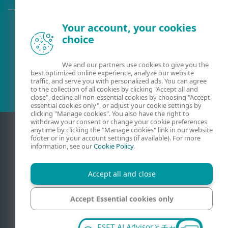
Your account, your cookies
choice
既存の顧客？
We and our partners use cookies to give you the
best optimized online experience, analyze our website
traffic, and serve you with personalized ads. You can agree
to the collection of all cookies by clicking "Accept all and
close", decline all non-essential cookies by choosing "Accept
essential cookies only", or adjust your cookie settings by
clicking "Manage cookies". You also have the right to
withdraw your consent or change your cookie preferences
anytime by clicking the "Manage cookies" link in our website
footer or in your account settings (if available). For more
information, see our
Cookie Policy
.
Accept all and close
Accept Essential cookies only
連絡
プライバシー
法的情報
脆弱性の報告
サイトマップ
Cookieの管理
Manage cookies
ESET AI Advisorとチャ