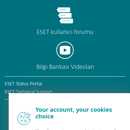
ESET kullanıcı forumu
Bilgi Bankası Videoları
ESET Status Portal
ESET Technical Support
Your account, your cookies
choice
Mevcut müşteri mi?