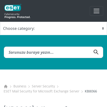
Business
Server Security
ESET Mail Security for Microsoft Exchange Server
KB8066