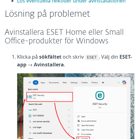
Lös eventuella felkoder under avinstallationen
Lösning på problemet
Avinstallera ESET Home eller Small
Office-produkter för Windows
Klicka på
sökfältet
och skriv
. Välj din
ESET-
ESET
app
→
Avinstallera
.