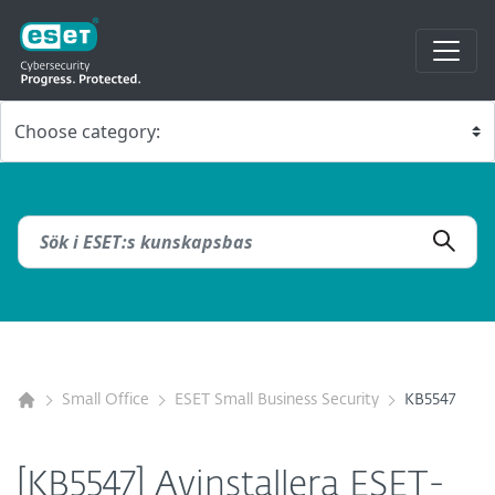
Small Office
ESET Small Business Security
KB5547
[KB5547] Avinstallera ESET-