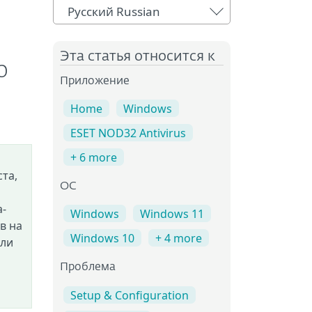
Русский Russian
Эта статья относится к
о
Приложение
Home
Windows
ESET NOD32 Antivirus
+ 6 more
та,
OC
а-
Windows
Windows 11
в на
Windows 10
+ 4 more
кли
Проблема
Setup & Configuration