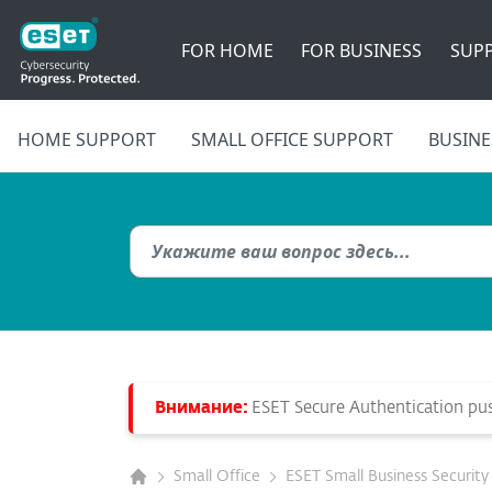
FOR HOME
FOR BUSINESS
SUP
HOME SUPPORT
SMALL OFFICE SUPPORT
BUSINE
Внимание:
ESET Secure Authentication push
Small Office
ESET Small Business Security