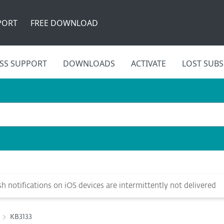
PORT
FREE DOWNLOAD
SS SUPPORT
DOWNLOADS
ACTIVATE
LOST SUBS
 notifications on iOS devices are intermittently not delivered
KB3133