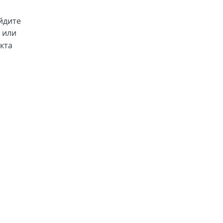
ейдите
 или
кта
.